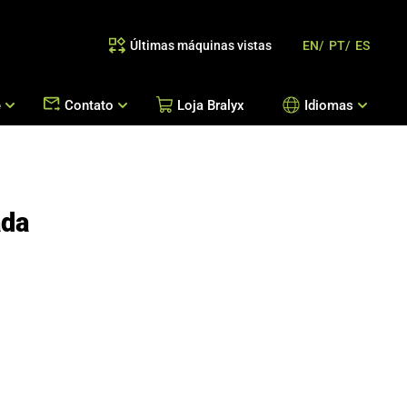
Últimas máquinas vistas
EN/
PT/
ES
e
Contato
Loja Bralyx
Idiomas
as
 Reposição de Peças / Orientação de Processos
Escritórios Bralyx
Entre em Contato
ada
Trabalhe Conosco