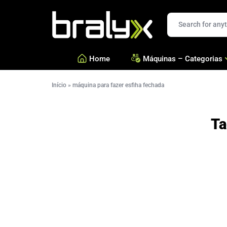
Bralyx
Home
Máquinas – Categorias
Início
»
máquina para fazer esfiha fechada
—
Salgados, Coxinhas e Doc
—
Confeitarias e Biscoitos
Ta
—
Esfihas, Pastéis e Massa 
—
Ver todas Categorias