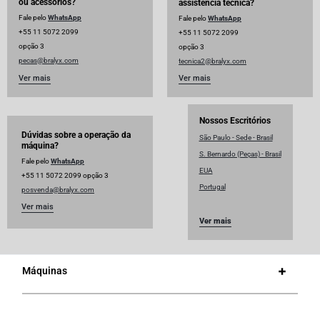
ou acessórios?
assistência técnica?
Fale pelo
WhatsApp
Fale pelo
WhatsApp
+55 11 5072 2099
+55 11 5072 2099
opção 3
opção 3
pecas@bralyx.com
tecnica2@bralyx.com
Ver mais
Ver mais
Nossos Escritórios
Dúvidas sobre a operação da
São Paulo - Sede - Brasil
máquina?
S. Bernardo (Peças) - Brasil
Fale pelo
WhatsApp
EUA
+55 11 5072 2099 opção 3
Portugal
posvenda@bralyx.com
Ver mais
Ver mais
Máquinas