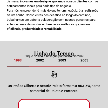
de mesa,
inovamos em design e apoiamos nossos clientes
com os
equipamentos ideais para cada tipo de negócio.
Para nós, empreender é mais do que ter um negócio, é a
realização
de um sonho
. Conscientes dos desafios ao longo do caminho,
trabalhamos em estreita colaboração com nossos parceiros para
entender suas demandas e oferecer as
melhores opções em
eficiência, produtividade e rentabilidade.
Linha do Tempo
Clique no
ano
e navegue por nossa história!
1993
2002
2003
2005
20
Os irmãos Gilberto e Beatriz Poleto formam a BRALYX, nome
comercial de Poleto e Partners.