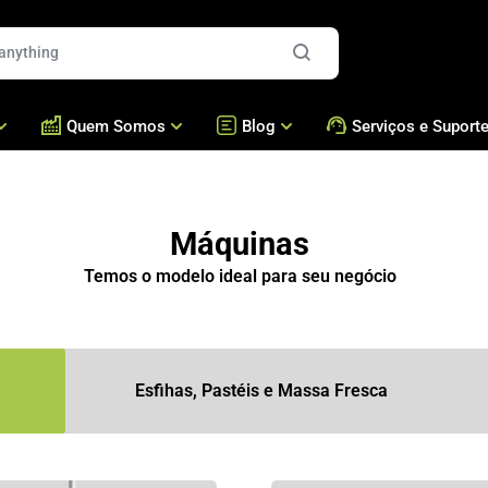
Quem Somos
Blog
Serviços e Suport
es
Quem Somos
Blog
Formadoras e Recheador
Assistência Técnica /
Presença Global
Bralyxpedia
Brigadeiros e Doces
Acessórios
Máquinas
Fresca
Nossos Números
Masseiras Cozedoras
Perguntas Frequentes
Temos o modelo ideal para seu negócio
Cases
Fornos
Academia Bralyx
Nossas Máquinas
Empanadeiras
Nossa Produção
Fritadeiras
Esfihas, Pastéis e Massa Fresca