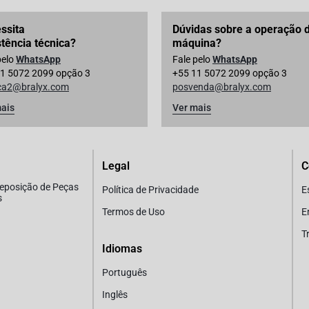
ssita
Dúvidas sobre a operação 
stência técnica?
máquina?
pelo
WhatsApp
Fale pelo
WhatsApp
1 5072 2099 opção 3
+55 11 5072 2099 opção 3
ica2@bralyx.com
posvenda@bralyx.com
ais
Ver mais
Legal
C
Reposição de Peças
Política de Privacidade
E
s
Termos de Uso
E
T
Idiomas
Português
Inglês