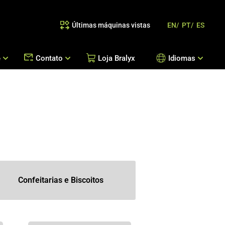
Últimas máquinas vistas
EN/
PT/
ES
e
Contato
Loja Bralyx
Idiomas
as
 Reposição de Peças / Orientação de Processos
Escritórios Bralyx
Entre em Contato
Trabalhe Conosco
Confeitarias e Biscoitos