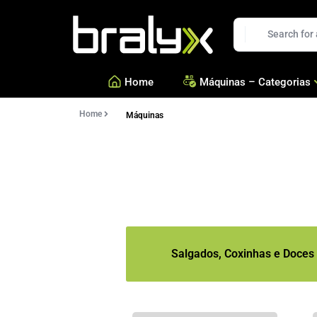
Bralyx
Home
Máquinas – Categorias
Home
Máquinas
—
Salgados, Coxinhas e Doc
—
Confeitarias e Biscoitos
—
Esfihas, Pastéis e Massa 
—
Ver todas Categorias
Salgados, Coxinhas e Doces