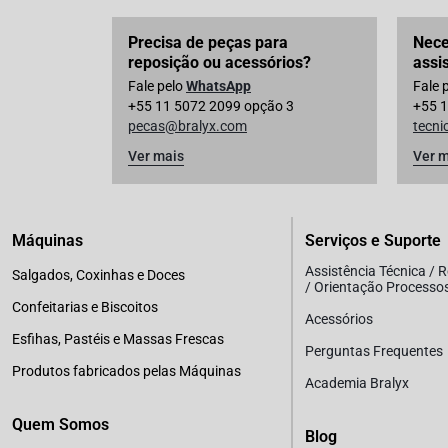
Precisa de peças para
Nece
reposição ou acessórios?
assi
Fale pelo
WhatsApp
Fale 
+55 11 5072 2099 opção 3
+55 1
pecas@bralyx.com
tecn
Ver mais
Ver m
Máquinas
Serviços e Suporte
Assistência Técnica / 
Salgados, Coxinhas e Doces
/ Orientação Processo
Confeitarias e Biscoitos
Acessórios
Esfihas, Pastéis e Massas Frescas
Perguntas Frequentes
Produtos fabricados pelas Máquinas
Academia Bralyx
Quem Somos
Blog