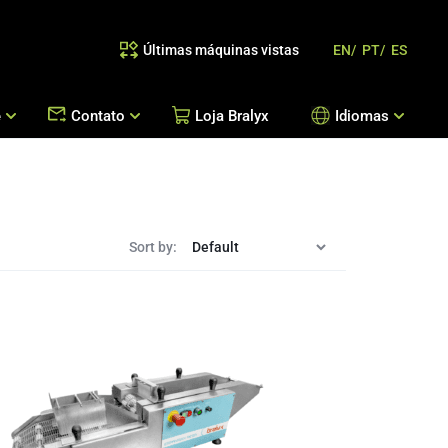
Últimas máquinas vistas
EN/
PT/
ES
e
Contato
Loja Bralyx
Idiomas
as
 Reposição de Peças / Orientação de Processos
Escritórios Bralyx
Entre em Contato
Trabalhe Conosco
Sort by: