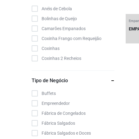
Anéis de Cebola
Bolinhas de Queijo
Empan
Camarões Empanados
EMP
Coxinha Frango com Requeijão
Coxinhas
Coxinhas 2 Recheios
Croquete
Enrolado de Salsicha
Tipo de Negócio
File de Frango
Buffets
File de Peixe Empanados
Empreendedor
Files Empanados
Fábrica de Congelados
Frutos do Mar Empanados
Fábrica Salgados
Iscas de Frango
Fábrica Salgados e Doces
Lula Empanada