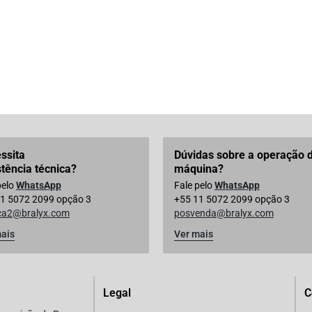
ssita
Dúvidas sobre a operação 
stência técnica?
máquina?
pelo
WhatsApp
Fale pelo
WhatsApp
1 5072 2099 opção 3
+55 11 5072 2099 opção 3
ica2@bralyx.com
posvenda@bralyx.com
ais
Ver mais
Legal
C