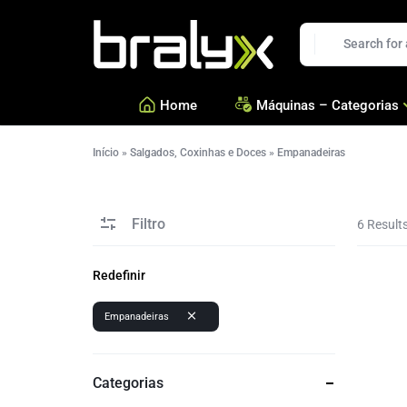
Bralyx
Home
Máquinas – Categorias
Início
»
Salgados, Coxinhas e Doces
»
Empanadeiras
—
Salgados, Coxinhas e Doc
—
Confeitarias e Biscoitos
Filtro
—
Esfihas, Pastéis e Massa 
6 Result
—
Ver todas Categorias
Refine by
Empanadeiras
Categorias