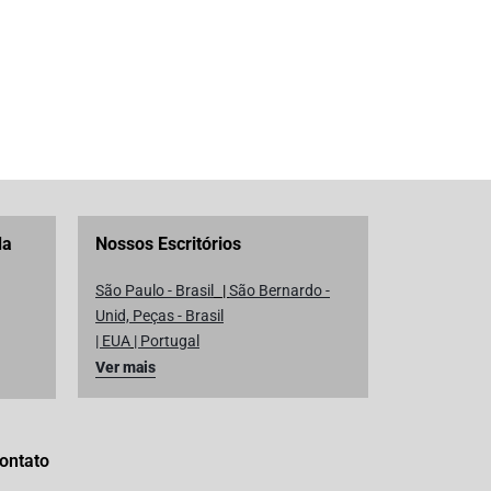
da
Nossos Escritórios
São Paulo - Brasil
|
São Bernardo -
Unid, Peças - Brasil
| EUA
|
Portugal
Ver mais
ontato