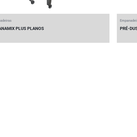
adeiras
Empanadei
ANAMIX PLUS PLANOS
PRÉ-DU