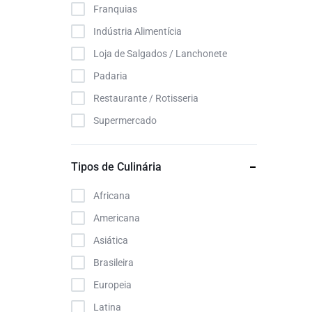
Franquias
Rissolis
Indústria Alimentícia
Sticks Empanados
Loja de Salgados / Lanchonete
Travesseirinho
Padaria
Vegetais Empanados
Restaurante / Rotisseria
Supermercado
Tipos de Culinária
Africana
Americana
Asiática
Brasileira
Europeia
Latina