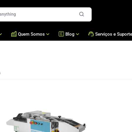
Quem Somos
Blog
Serviços e Suport
es
Quem Somos
Blog
Formadoras e Recheador
Assistência Técnica /
Presença Global
Bralyxpedia
Brigadeiros e Doces
Acessórios
Fresca
Nossos Números
Masseiras Cozedoras
Perguntas Frequentes
s
Cases
Fornos
Academia Bralyx
Nossas Máquinas
Empanadeiras
Nossa Produção
Fritadeiras