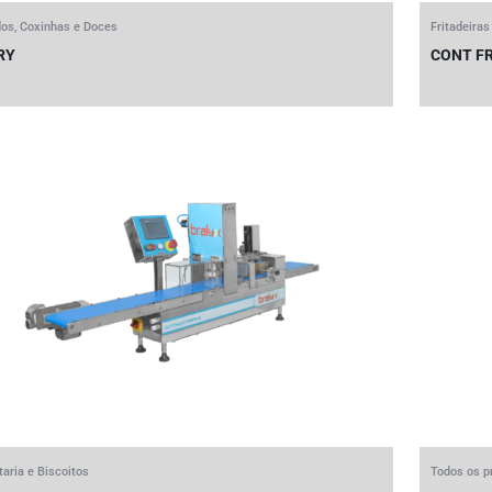
os, Coxinhas e Doces
Fritadeiras
RY
CONT F
taria e Biscoitos
Todos os p