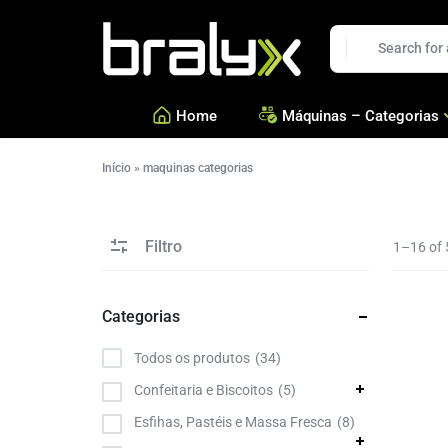
Bralyx
Home
Máquinas – Categorias
Início
»
maquinas categorias
—
Salgados, Coxinhas e Doc
—
Confeitarias e Biscoitos
Filtro
—
Esfihas, Pastéis e Massa 
1–16 of 
—
Ver todas Categorias
Categorias
Todos os produtos
34
Confeitaria e Biscoitos
5
Esfihas, Pastéis e Massa Fresca
8