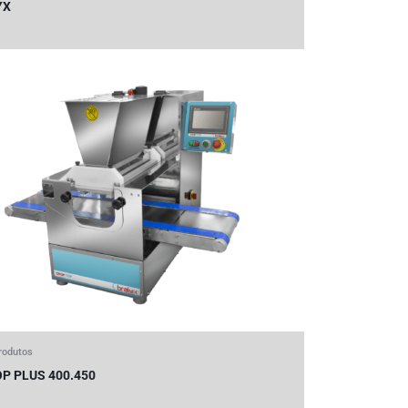
YX
rodutos
P PLUS 400.450