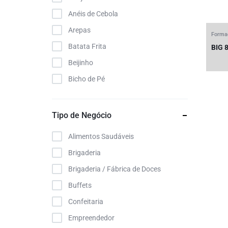
Anéis de Cebola
Arepas
Forma
Batata Frita
BIG 
Beijinho
Bicho de Pé
Biscoitos
Bolinha de Tâmara
Tipo de Negócio
Bolinha Proteica
Alimentos Saudáveis
Bolinhas de Queijo
Brigaderia
Bolinho de Bacalhau
Brigaderia / Fábrica de Doces
Bolinho de Feijoada
Buffets
Brigadeiro
Confeitaria
Broas
Empreendedor
Cajuzinho