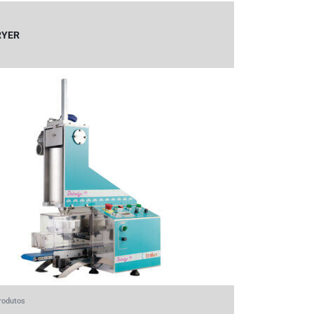
RYER
rodutos