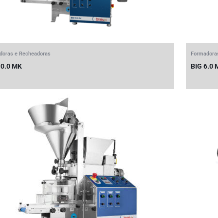
doras e Recheadoras
Formadora
10.0 MK
BIG 6.0