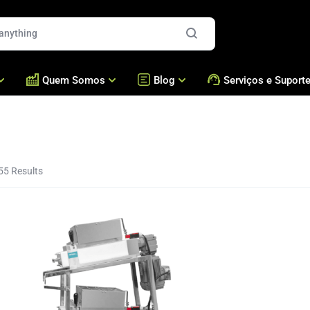
Quem Somos
Blog
Serviços e Suport
es
Quem Somos
Blog
Formadoras e Recheador
Assistência Técnica /
Presença Global
Bralyxpedia
Brigadeiros e Doces
Acessórios
Fresca
Nossos Números
Masseiras Cozedoras
Perguntas Frequentes
55 Results
Cases
Fornos
Academia Bralyx
Nossas Máquinas
Empanadeiras
Nossa Produção
Fritadeiras