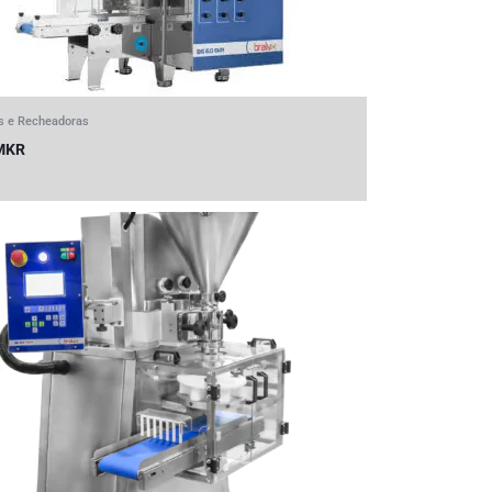
s e Recheadoras
 MKR