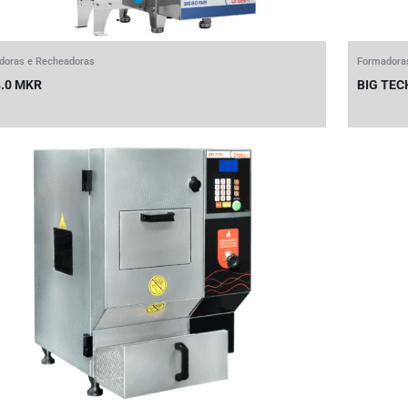
doras e Recheadoras
Formadora
8.0 MKR
BIG TEC