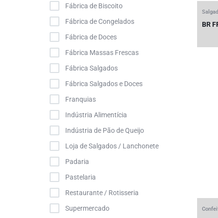
Fábrica de Biscoito
Salgad
Cakepop
Fábrica de Congelados
BR F
Camarões Empanados
Fábrica de Doces
Chipas
Fábrica Massas Frescas
Churros Recheados
Fábrica Salgados
Cocada
Fábrica Salgados e Doces
Cookies
Franquias
Cookies Recheados
Indústria Alimentícia
Coxinha Frango com Requeijão
Indústria de Pão de Queijo
Coxinhas
Loja de Salgados / Lanchonete
Coxinhas 2 Recheios
Padaria
Creme Confeiteiro
Pastelaria
Croqueta Bechamel
Restaurante / Rotisseria
Croquete
Supermercado
Confei
Croquete de Mandioca