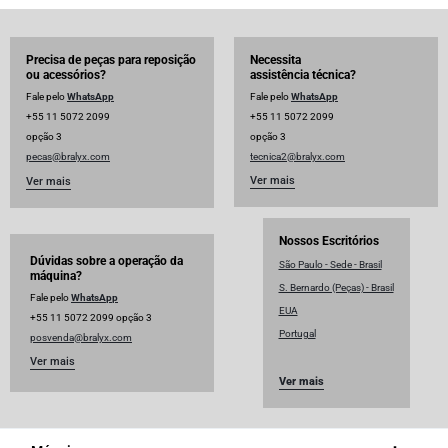
Precisa de peças para reposição
Necessita
ou acessórios?
assistência técnica?
Fale pelo
WhatsApp
Fale pelo
WhatsApp
+55 11 5072 2099
+55 11 5072 2099
opção 3
opção 3
pecas@bralyx.com
tecnica2@bralyx.com
Ver mais
Ver mais
Nossos Escritórios
Dúvidas sobre a operação da
São Paulo - Sede - Brasil
máquina?
S. Bernardo (Peças) - Brasil
Fale pelo
WhatsApp
EUA
+55 11 5072 2099 opção 3
Portugal
posvenda@bralyx.com
Ver mais
Ver mais