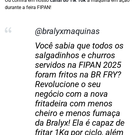
Ou confira em nosso
canal do Tik Tok
a máquina em ação
durante a feira FIPAN!
@bralyxmaquinas
Você sabia que todos os
salgadinhos e churros
servidos na FIPAN 2025
foram fritos na BR FRY?
Revolucione o seu
negócio com a nova
fritadeira com menos
cheiro e menos fumaça
da Bralyx! Ela é capaz de
fritar 1Kg por ciclo, além