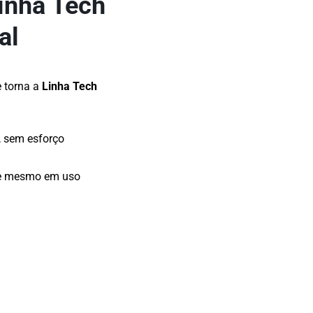
Linha Tech
ial
e torna a
Linha Tech
 sem esforço
de mesmo em uso