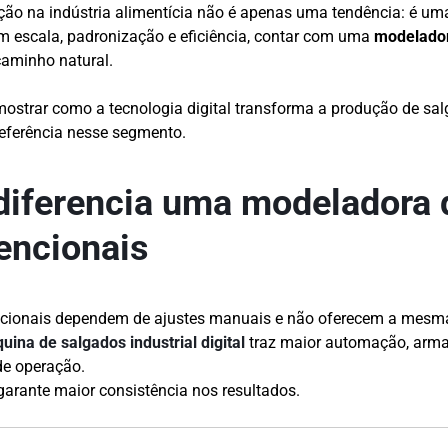
o na indústria alimentícia não é apenas uma tendência: é um
m escala, padronização e eficiência, contar com uma
modelador
caminho natural.
mostrar como a tecnologia digital transforma a produção de sal
eferência nesse segmento.
diferencia uma modeladora d
encionais
icionais dependem de ajustes manuais e não oferecem a mesma
uina de salgados industrial digital
traz maior automação, arm
 de operação.
 garante maior consistência nos resultados.