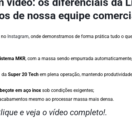
m vídeo
: os diferenciais da 
hos de nossa equipe comerc
l no
Instagram
, onde demonstramos de forma prática tudo o qu
istema MKR
, com a massa sendo empurrada automaticamente,
l da
Super 20 Tech
em plena operação, mantendo produtivida
beçote em aço inox
sob condições exigentes;
s acabamentos mesmo ao processar massa mais densa.
lique e veja o vídeo completo!.