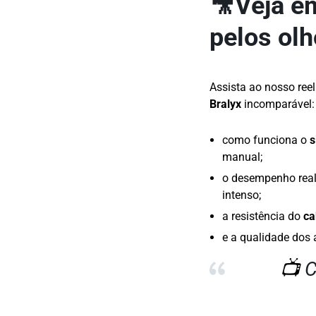
🎥
Veja e
pelos ol
Assista ao nosso ree
Bralyx
incomparável:
como funciona o
s
manual;
o desempenho rea
intenso;
a resistência do
ca
e a qualidade do
📺
C