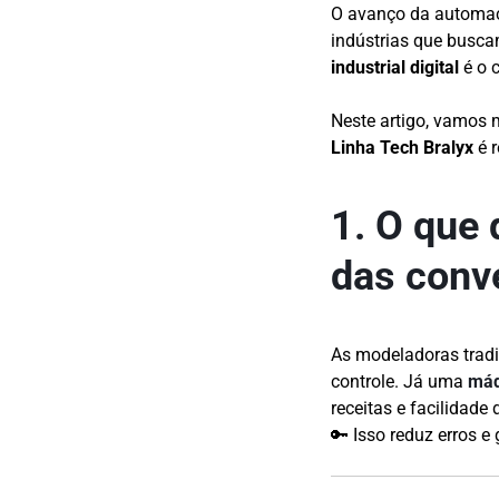
O avanço da automaçã
indústrias que busca
industrial digital
é o 
Neste artigo, vamos 
Linha Tech Bralyx
é r
1. O que 
das conv
As modeladoras trad
controle. Já uma
máq
receitas e facilidade
🔑 Isso reduz erros e