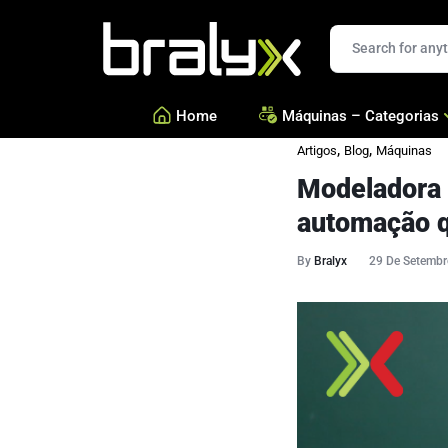
Bralyx
Home
Máquinas – Categorias
,
,
Artigos
Blog
Máquinas
Modeladora d
—
Salgados, Coxinhas e Doc
—
Confeitarias e Biscoitos
automação q
—
Esfihas, Pastéis e Massa 
By
Bralyx
29 De Setembr
—
Ver todas Categorias