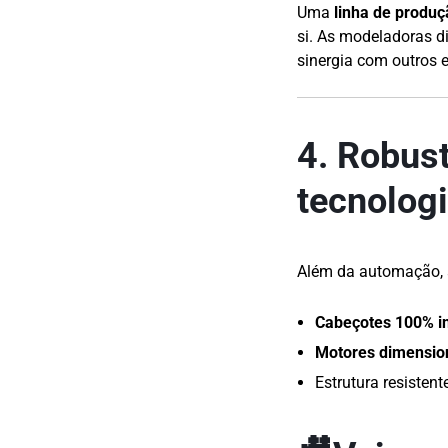
Uma
linha de produ
si. As modeladoras d
sinergia com outros 
4. Robust
tecnolog
Além da automação, a
Cabeçotes 100% i
Motores dimensio
Estrutura resiste