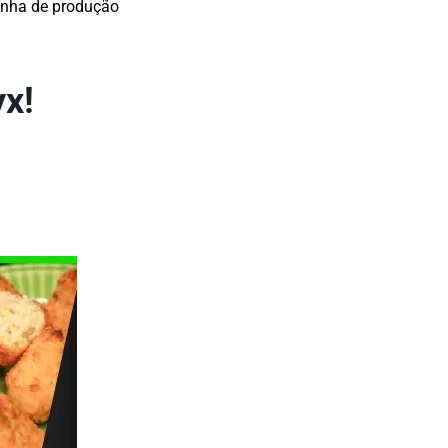
linha de produção
yx!