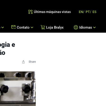
Últimas máquinas vistas
EN/
PT/
ES
e
Contato
Loja Bralyx
Idiomas
ogia e
as
 Reposição de Peças / Orientação de Processos
Escritórios Bralyx
Entre em Contato
ão
Trabalhe Conosco
Share