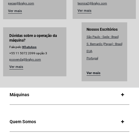
pecas@bralyx.com
tecnica2@bralyx.com
Ver mais
Ver mais
Nossos Escritórios
Dúvidas sobre a operação da
São Paulo - Sede - Brasil
máquina?
S. Bernardo (Peças) - Brasil
Fale pelo
WhatsApp
EUA
+55 11 5072 2099 opção 3
Portugal
posvenda@bralyx.com
Ver mais
Ver mais
Máquinas
Quem Somos