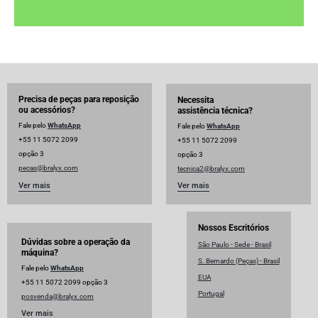
Precisa de peças para reposição
Necessita
ou acessórios?
assistência técnica?
Fale pelo
WhatsApp
Fale pelo
WhatsApp
+55 11 5072 2099
+55 11 5072 2099
opção 3
opção 3
pecas@bralyx.com
tecnica2@bralyx.com
Ver mais
Ver mais
Nossos Escritórios
Dúvidas sobre a operação da
São Paulo - Sede - Brasil
máquina?
S. Bernardo (Peças) - Brasil
Fale pelo
WhatsApp
EUA
+55 11 5072 2099 opção 3
Portugal
posvenda@bralyx.com
Ver mais