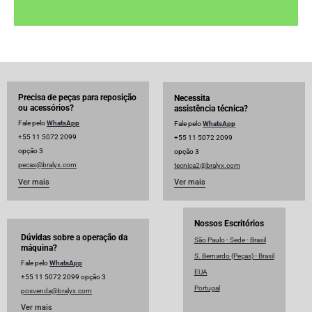
Precisa de peças para reposição
Necessita
ou acessórios?
assistência técnica?
Fale pelo
WhatsApp
Fale pelo
WhatsApp
+55 11 5072 2099
+55 11 5072 2099
opção 3
opção 3
pecas@bralyx.com
tecnica2@bralyx.com
Ver mais
Ver mais
Nossos Escritórios
Dúvidas sobre a operação da
São Paulo - Sede - Brasil
máquina?
S. Bernardo (Peças) - Brasil
Fale pelo
WhatsApp
EUA
+55 11 5072 2099 opção 3
Portugal
posvenda@bralyx.com
Ver mais