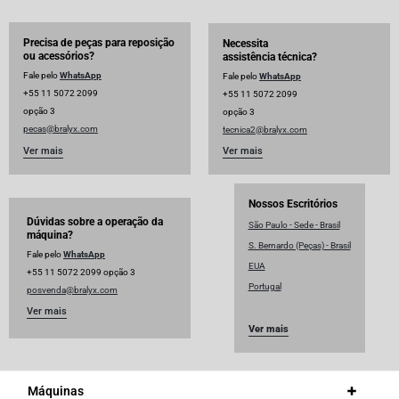
Precisa de peças para reposição
Necessita
ou acessórios?
assistência técnica?
Fale pelo
WhatsApp
Fale pelo
WhatsApp
+55 11 5072 2099
+55 11 5072 2099
opção 3
opção 3
pecas@bralyx.com
tecnica2@bralyx.com
Ver mais
Ver mais
Nossos Escritórios
Dúvidas sobre a operação da
São Paulo - Sede - Brasil
máquina?
S. Bernardo (Peças) - Brasil
Fale pelo
WhatsApp
EUA
+55 11 5072 2099 opção 3
Portugal
posvenda@bralyx.com
Ver mais
Ver mais
Máquinas