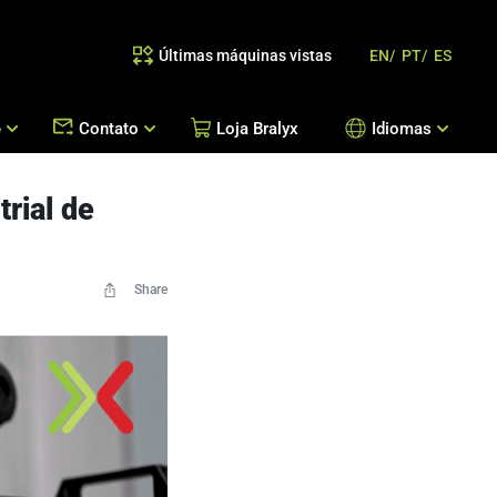
Últimas máquinas vistas
EN/
PT/
ES
e
Contato
Loja Bralyx
Idiomas
rial de
as
 Reposição de Peças / Orientação de Processos
Escritórios Bralyx
Entre em Contato
Trabalhe Conosco
Share