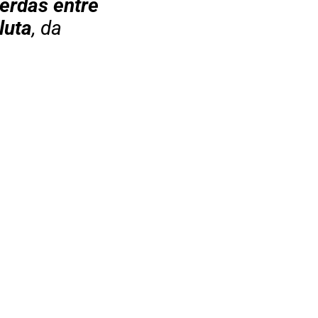
perdas entre
luta
, da
a