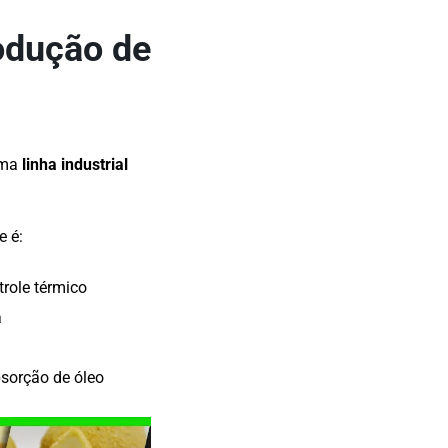
rodução de
 uma
linha industrial
e é:
ole térmico
a
bsorção de óleo