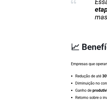
Ess
eta
mass
📈 Benef
Empresas que operam
Redução de até
30
Diminuição no co
Ganho de
produtiv
Retorno sobre o i