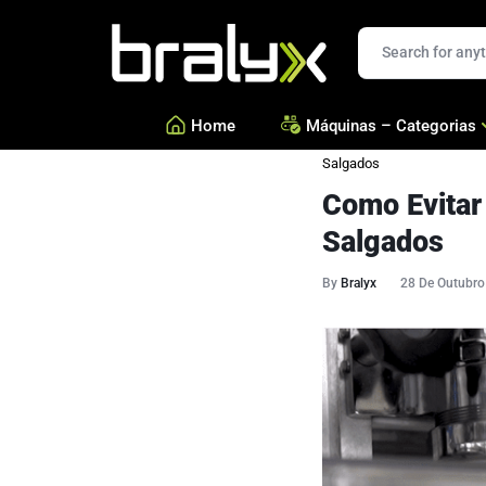
Bralyx
Home
Máquinas – Categorias
Salgados
Como Evitar
—
Salgados, Coxinhas e Doc
—
Confeitarias e Biscoitos
Salgados
—
Esfihas, Pastéis e Massa 
By
Bralyx
28 De Outubro
—
Ver todas Categorias