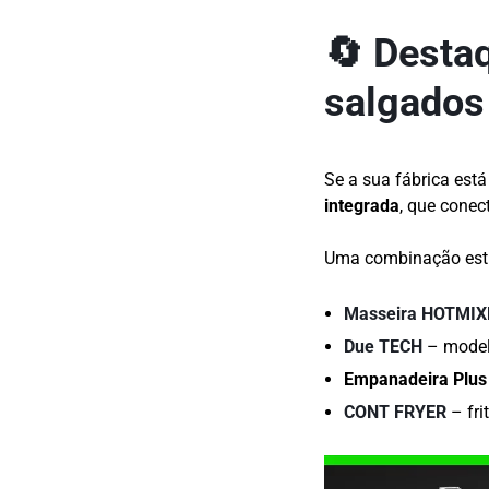
🔄 Destaq
salgados
Se a sua fábrica está
integrada
, que conec
Uma combinação est
Masseira HOTMIX
Due TECH
– model
Empanadeira Plus
CONT FRYER
– fri