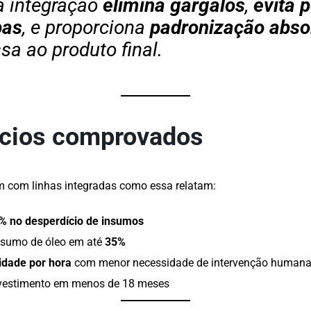
a integração
elimina gargalos
,
evita 
pas
, e proporciona
padronização abso
a ao produto final.
ícios comprovados
 com linhas integradas como essa relatam:
% no desperdício de insumos
nsumo de óleo em até
35%
idade por hora
com menor necessidade de intervenção human
nvestimento em menos de 18 meses