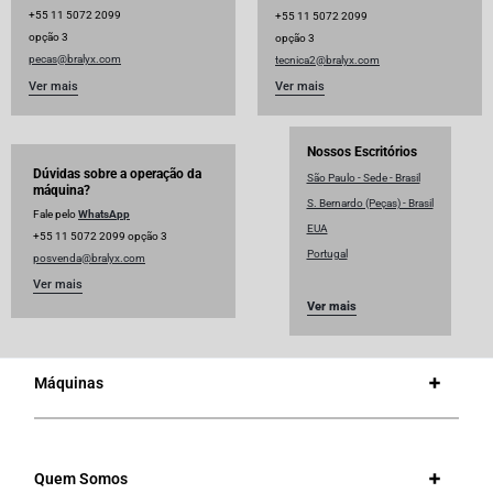
+55 11 5072 2099
+55 11 5072 2099
opção 3
opção 3
pecas@bralyx.com
tecnica2@bralyx.com
Ver mais
Ver mais
Nossos Escritórios
Dúvidas sobre a operação da
São Paulo - Sede - Brasil
máquina?
S. Bernardo (Peças) - Brasil
Fale pelo
WhatsApp
EUA
+55 11 5072 2099 opção 3
Portugal
posvenda@bralyx.com
Ver mais
Ver mais
Máquinas
Quem Somos