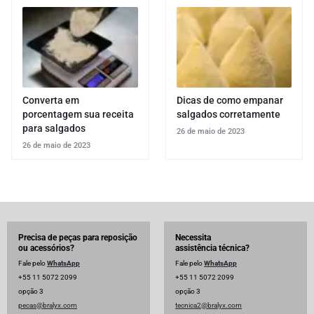
Converta em
Dicas de como empanar
porcentagem sua receita
salgados corretamente
para salgados
26 de maio de 2023
26 de maio de 2023
Precisa de peças para reposição
Necessita
ou acessórios?
assistência técnica?
Fale pelo
WhatsApp
Fale pelo
WhatsApp
+55 11 5072 2099
+55 11 5072 2099
opção 3
opção 3
pecas@bralyx.com
tecnica2@bralyx.com