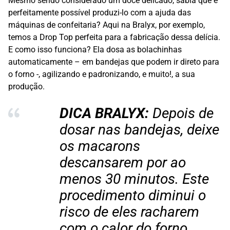
Mesmo sendo considerado um doce delicado, sabia que é
perfeitamente possível produzi-lo com a ajuda das
máquinas de confeitaria? Aqui na Bralyx, por exemplo,
temos a Drop Top perfeita para a fabricação dessa delícia.
E como isso funciona? Ela dosa as bolachinhas
automaticamente – em bandejas que podem ir direto para
o forno -, agilizando e padronizando, e muito!, a sua
produção.
DICA BRALYX:
Depois de
dosar nas bandejas, deixe
os macarons
descansarem por ao
menos 30 minutos. Este
procedimento diminui o
risco de eles racharem
com o calor do forno.