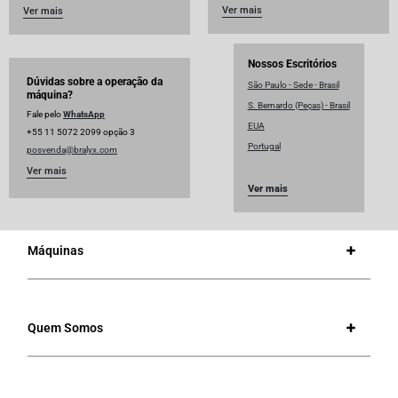
Ver mais
Ver mais
Nossos Escritórios
Dúvidas sobre a operação da
São Paulo - Sede - Brasil
máquina?
S. Bernardo (Peças) - Brasil
Fale pelo
WhatsApp
EUA
+55 11 5072 2099 opção 3
Portugal
posvenda@bralyx.com
Ver mais
Ver mais
Máquinas
Quem Somos