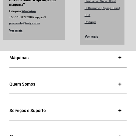
Dúvidas sobre a operação da
São Paulo - Sede - Brasil
máquina?
S. Bernardo (Peças) - Brasil
Fale pelo
WhatsApp
EUA
+55 11 5072 2099 opção 3
Portugal
posvenda@bralyx.com
Ver mais
Ver mais
Máquinas
Quem Somos
Serviços e Suporte