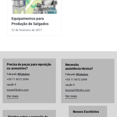
Equipamentos para
Produção de Salgados
27 de fevereiro de 2017
Precisa de peças para reposição
Necessita
ou acessórios?
assistência técnica?
Fale pelo
WhatsApp
Fale pelo
WhatsApp
+55 11 5072 2099
+55 11 5072 2099
opção 3
opção 3
pecas@bralyx.com
tecnica2@bralyx.com
Ver mais
Ver mais
Nossos Escritórios