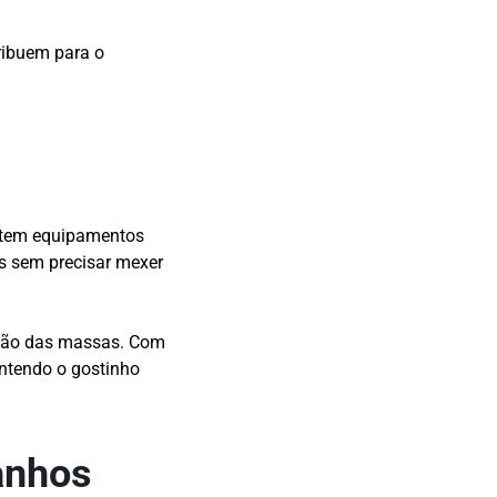
ribuem para o
stem equipamentos
s sem precisar mexer
ação das massas. Com
ntendo o gostinho
anhos