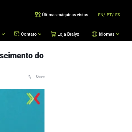
Últimas máquinas vistas
EN/
PT/
ES
e
Contato
Loja Bralyx
Idiomas
escimento do
as
 Reposição de Peças / Orientação de Processos
Escritórios Bralyx
Entre em Contato
Trabalhe Conosco
Share