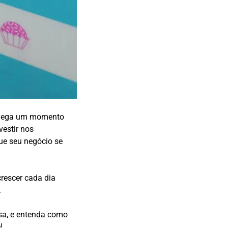
 chega um momento
vestir nos
que seu negócio se
crescer cada dia
.
sa, e entenda como
!