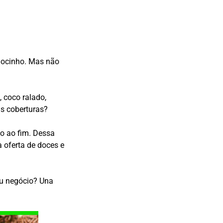
docinho. Mas não
, coco ralado,
s coberturas?
io ao fim. Dessa
a oferta de doces e
eu negócio? Una