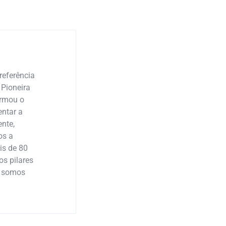
referência
 Pioneira
ormou o
ntar a
nte,
os a
is de 80
os pilares
: somos