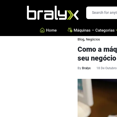
Bralyx
Home
Máquinas – Categorias
,
Blog
Negócios
Como a máqu
—
Salgados, Coxinhas e Doc
—
Confeitarias e Biscoitos
seu negócio
—
Esfihas, Pastéis e Massa 
By
Bralyx
18 De Outubro
—
Ver todas Categorias