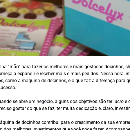
enha “mão” para fazer os melhores e mais gostosos docinhos,
meça a expandir e receber mais e mais pedidos. Nessa hora, in
os, como a
máquina de docinhos
, é o que faz a diferença para 
sucesso.
quando se
abre um negócio
, alguns dos objetivos são ter lucro e 
reciso gostar do que se faz, ter muita dedicação e, claro, investir
quina de docinhos contribui para o crescimento da sua empre
um dos melhores investimentos que você pode fazer. Acompanhe