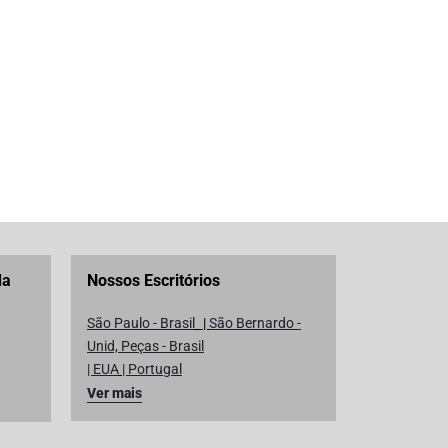
da
Nossos Escritórios
São Paulo - Brasil
|
São Bernardo -
Unid, Peças - Brasil
| EUA
|
Portugal
Ver mais