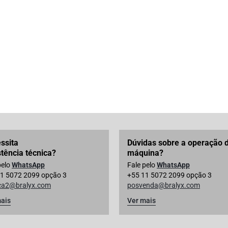
ssita
Dúvidas sobre a operação 
stência técnica?
máquina?
pelo
WhatsApp
Fale pelo
WhatsApp
1 5072 2099 opção 3
+55 11 5072 2099 opção 3
ica2@bralyx.com
posvenda@bralyx.com
ais
Ver mais