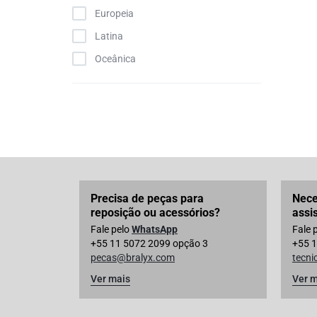
Europeia
Latina
Oceânica
Precisa de peças para
Nece
reposição ou acessórios?
assi
Fale pelo
WhatsApp
Fale 
+55 11 5072 2099 opção 3
+55 1
pecas@bralyx.com
tecn
Ver mais
Ver m