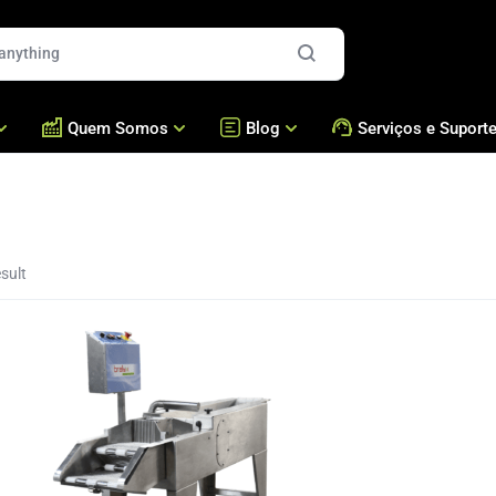
Quem Somos
Blog
Serviços e Suport
es
Quem Somos
Blog
Formadoras e Recheador
Assistência Técnica /
Presença Global
Bralyxpedia
Brigadeiros e Doces
Acessórios
Fresca
Nossos Números
Masseiras Cozedoras
Perguntas Frequentes
sult
Cases
Fornos
Academia Bralyx
Nossas Máquinas
Empanadeiras
Nossa Produção
Fritadeiras