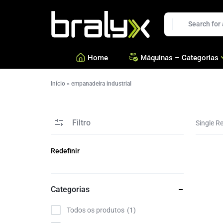
Bralyx
Home
Máquinas – Categorias
Início
»
empanadeira industrial
—
Salgados, Coxinhas e Doc
—
Confeitarias e Biscoitos
Filtro
—
Esfihas, Pastéis e Massa 
Single Re
—
Ver todas Categorias
Refine by
Categorias
Todos os produtos
1