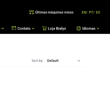
Últimas máquinas vistas
EN/
PT/
ES
e
Contato
Loja Bralyx
Idiomas
as
 Reposição de Peças / Orientação de Processos
Escritórios Bralyx
Entre em Contato
Trabalhe Conosco
Sort by: