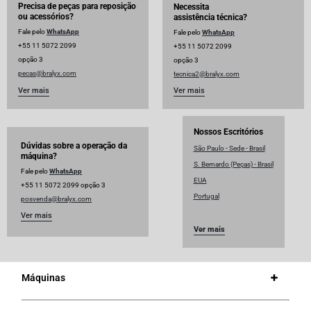
Precisa de peças para reposição
Necessita
ou acessórios?
assistência técnica?
Fale pelo
WhatsApp
Fale pelo
WhatsApp
+55 11 5072 2099
+55 11 5072 2099
opção 3
opção 3
pecas@bralyx.com
tecnica2@bralyx.com
Ver mais
Ver mais
Nossos Escritórios
Dúvidas sobre a operação da
São Paulo - Sede - Brasil
máquina?
S. Bernardo (Peças) - Brasil
Fale pelo
WhatsApp
EUA
+55 11 5072 2099 opção 3
Portugal
posvenda@bralyx.com
Ver mais
Ver mais
Máquinas