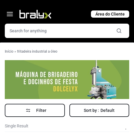
Cart
Início
»
fritadeira industrial a óleo
Filter
Sort by :
Default
Single Result