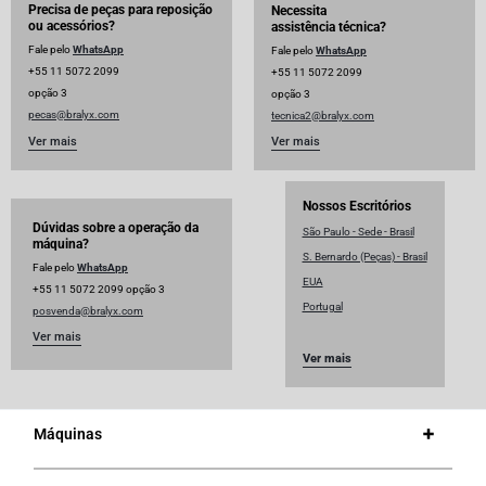
Precisa de peças para reposição
Necessita
ou acessórios?
assistência técnica?
Fale pelo
WhatsApp
Fale pelo
WhatsApp
+55 11 5072 2099
+55 11 5072 2099
opção 3
opção 3
pecas@bralyx.com
tecnica2@bralyx.com
Ver mais
Ver mais
Nossos Escritórios
Dúvidas sobre a operação da
São Paulo - Sede - Brasil
máquina?
S. Bernardo (Peças) - Brasil
Fale pelo
WhatsApp
EUA
+55 11 5072 2099 opção 3
Portugal
posvenda@bralyx.com
Ver mais
Ver mais
Máquinas