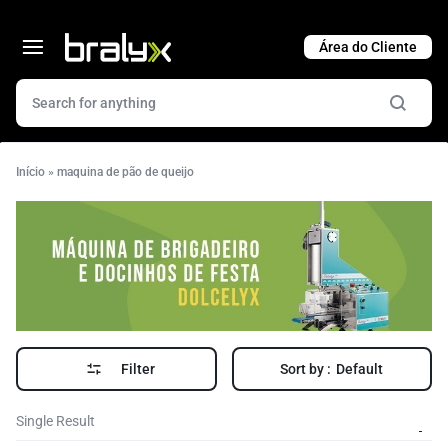
Cart
Início
»
maquina de pão de queijo
Filter
Sort by :
Default
Single Result