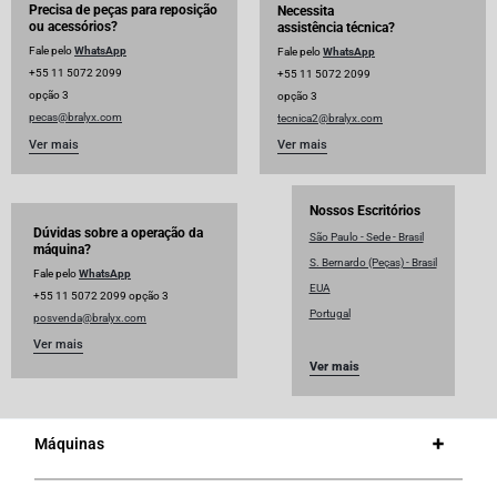
Precisa de peças para reposição
Necessita
ou acessórios?
assistência técnica?
Fale pelo
WhatsApp
Fale pelo
WhatsApp
+55 11 5072 2099
+55 11 5072 2099
opção 3
opção 3
pecas@bralyx.com
tecnica2@bralyx.com
Ver mais
Ver mais
Nossos Escritórios
Dúvidas sobre a operação da
São Paulo - Sede - Brasil
máquina?
S. Bernardo (Peças) - Brasil
Fale pelo
WhatsApp
EUA
+55 11 5072 2099 opção 3
Portugal
posvenda@bralyx.com
Ver mais
Ver mais
Máquinas