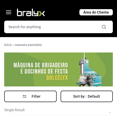
Cart
Início
»
masseira planetária
Filter
Sort by :
Default
Single Result