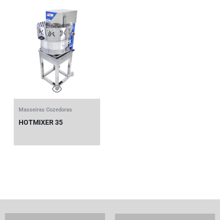
Masseiras Cozedoras
HOTMIXER 35