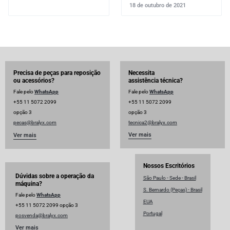
18 de outubro de 2021
Precisa de peças para reposição
Necessita
ou acessórios?
assistência técnica?
Fale pelo
WhatsApp
Fale pelo
WhatsApp
+55 11 5072 2099
+55 11 5072 2099
opção 3
opção 3
pecas@bralyx.com
tecnica2@bralyx.com
Ver mais
Ver mais
Nossos Escritórios
Dúvidas sobre a operação da
São Paulo - Sede - Brasil
máquina?
S. Bernardo (Peças) - Brasil
Fale pelo
WhatsApp
EUA
+55 11 5072 2099 opção 3
Portugal
posvenda@bralyx.com
Ver mais