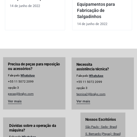
Equipamentos para
14 de junho de 2022
Fabricação de
Salgadinhos
14 de junho de 2022
Precisa de peças para reposição
Necessita
ou acessórios?
assistência técnica?
Fale pelo
WhatsApp
Fale pelo
WhatsApp
+55 11 5072 2099
+55 11 5072 2099
opção 3
opção 3
pecas@bralyx.com
tecnica2@bralyx.com
Ver mais
Ver mais
Nossos Escritórios
Dúvidas sobre a operação da
São Paulo - Sede - Brasil
máquina?
S. Bernardo (Peças) - Brasil
Fale pelo
WhatsApp