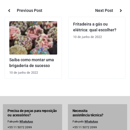
Previous Post
Next Post
Fritadeira a gás ou
elétrica: qual escolher?
10 de junho de 2022
Saiba como montar uma
brigaderia de sucesso
10 de junho de 2022
Precisa de peças para reposição
Necessita
ou acessórios?
assistência técnica?
Fale pelo
WhatsApp
Fale pelo
WhatsApp
+55 11 5072 2099
+55 11 5072 2099