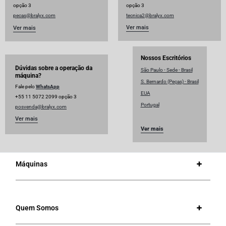
opção 3
opção 3
pecas@bralyx.com
tecnica2@bralyx.com
Ver mais
Ver mais
Nossos Escritórios
Dúvidas sobre a operação da
São Paulo - Sede - Brasil
máquina?
S. Bernardo (Peças) - Brasil
Fale pelo
WhatsApp
EUA
+55 11 5072 2099 opção 3
Portugal
posvenda@bralyx.com
Ver mais
Ver mais
Máquinas
Quem Somos