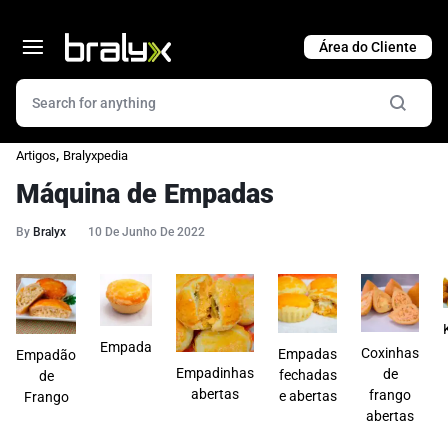
Cart
,
Artigos
Bralyxpedia
Máquina de Empadas
By
Bralyx
10 De Junho De 2022
Empada
Coxinhas
Empadas
Empadão
Empadinhas
de
fechadas
de
abertas
frango
e abertas
Frango
abertas