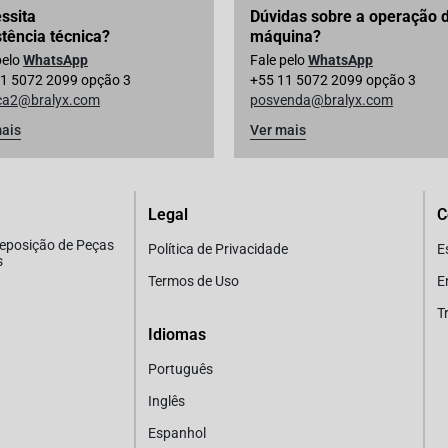
ssita
Dúvidas sobre a operação 
stência técnica?
máquina?
pelo
WhatsApp
Fale pelo
WhatsApp
1 5072 2099 opção 3
+55 11 5072 2099 opção 3
ica2@bralyx.com
posvenda@bralyx.com
ais
Ver mais
Legal
C
Reposição de Peças
Política de Privacidade
E
s
Termos de Uso
E
T
Idiomas
Português
Inglês
Espanhol