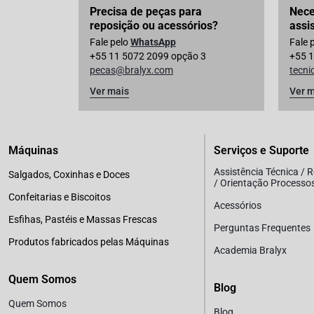
Precisa de peças para
Nece
reposição ou acessórios?
assi
Fale pelo
WhatsApp
Fale 
+55 11 5072 2099 opção 3
+55 1
pecas@bralyx.com
tecn
Ver mais
Ver m
Máquinas
Serviços e Suporte
Assistência Técnica / 
Salgados, Coxinhas e Doces
/ Orientação Processo
Confeitarias e Biscoitos
Acessórios
Esfihas, Pastéis e Massas Frescas
Perguntas Frequentes
Produtos fabricados pelas Máquinas
Academia Bralyx
Quem Somos
Blog
Quem Somos
Blog