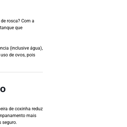
 de rosca? Com a
 tanque que
cia (inclusive água),
 uso de ovos, pois
so
ira de coxinha reduz
o empanamento mais
s seguro.