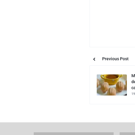
Previous Post
M
d
c
19