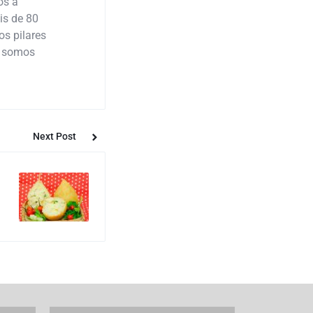
os a
is de 80
os pilares
: somos
Next Post