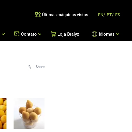
Últimas máquinas vistas
EN/
PT/
ES
e
Contato
Loja Bralyx
Idiomas
as
 Reposição de Peças / Orientação de Processos
Escritórios Bralyx
Entre em Contato
Share
Trabalhe Conosco