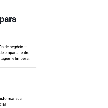
para
fis de negócio —
 de empanar entre
ntagem e limpeza.
nsformar sua
cia!