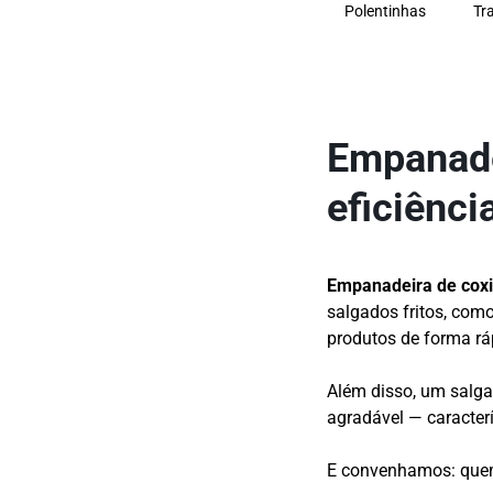
Polentinhas
Tr
Empanadei
eficiênci
Empanadeira de cox
salgados fritos, como
produtos de forma rá
Além disso, um salga
agradável — caracterí
E convenhamos: quem 