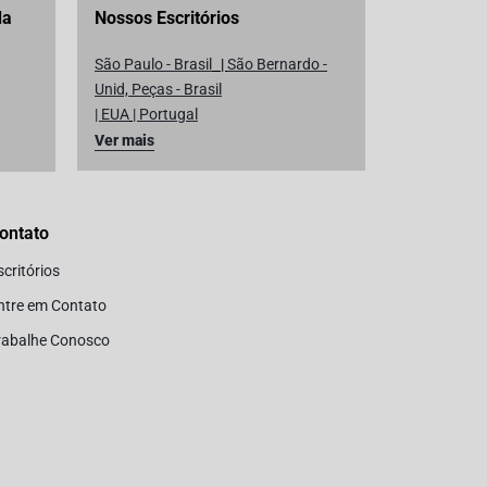
da
Nossos Escritórios
São Paulo - Brasil
|
São Bernardo -
Unid, Peças - Brasil
| EUA
|
Portugal
Ver mais
ontato
scritórios
ntre em Contato
rabalhe Conosco