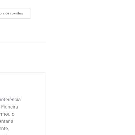
ra de coxinhas
referência
 Pioneira
ormou o
ntar a
nte,