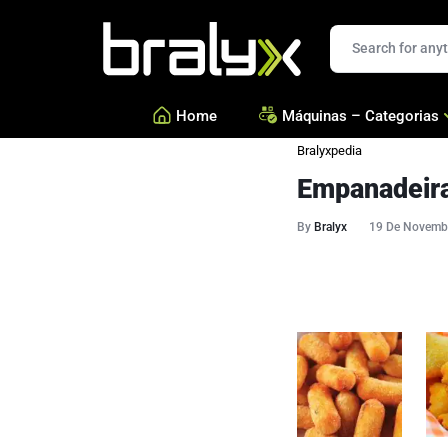
Bralyx
Home
Máquinas – Categorias
Bralyxpedia
Empanadeira
—
Salgados, Coxinhas e Doc
—
Confeitarias e Biscoitos
By
Bralyx
19 De Novemb
—
Esfihas, Pastéis e Massa 
—
Ver todas Categorias