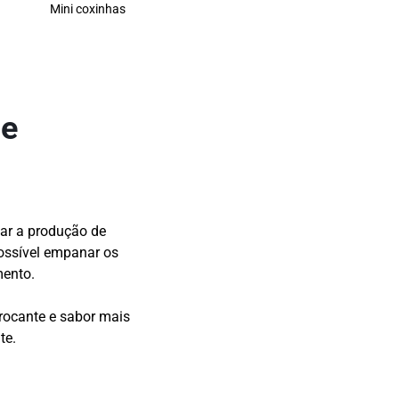
Mini coxinhas
 e
zar a produção de
 possível empanar os
mento.
rocante e sabor mais
te.