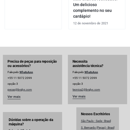
Um delicioso
complemento no seu
cardápio!
12 de novembro de 2021
Precisa de peças para reposição
Necessita
ou acessórios?
assistência técnica?
Fale pelo
WhatsApp
Fale pelo
WhatsApp
+55 11 5072 2099
+55 11 5072 2099
opção 3
opção 3
pecas@bralyx.com
tecnica2@bralyx.com
Ver mais
Ver mais
Nossos Escritórios
Dúvidas sobre a operação da
São Paulo - Sede - Brasil
máquina?
S. Bernardo (Peças) - Brasil