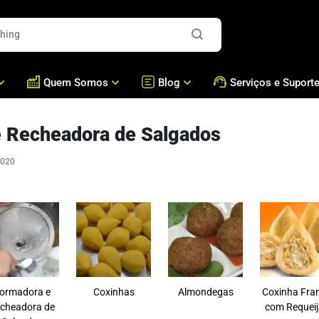
Quem Somos
Blog
Serviços e Suport
 Recheadora de Salgados
es
Quem Somos
Blog
Formadoras e Recheador
Assistência Técnica /
Presença Global
Bralyxpedia
Brigadeiros e Doces
Acessórios
2020
Fresca
Nossos Números
Masseiras Cozedoras
Perguntas Frequentes
Cases
Fornos
Academia Bralyx
Nossas Máquinas
Empanadeiras
Nossa Produção
Fritadeiras
ormadora e
Coxinhas
Almondegas
Coxinha Fra
cheadora de
com Requei