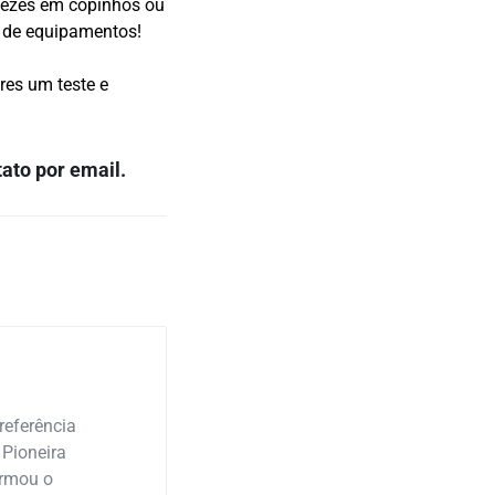
vezes em copinhos ou
o de equipamentos!
res um teste e
ato por email.
referência
 Pioneira
ormou o