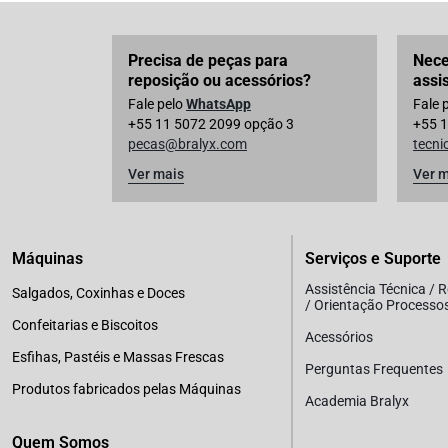
Precisa de peças para
Nece
reposição ou acessórios?
assi
Fale pelo
WhatsApp
Fale 
+55 11 5072 2099 opção 3
+55 1
pecas@bralyx.com
tecn
Ver mais
Ver m
Máquinas
Serviços e Suporte
Assistência Técnica / 
Salgados, Coxinhas e Doces
/ Orientação Processo
Confeitarias e Biscoitos
Acessórios
Esfihas, Pastéis e Massas Frescas
Perguntas Frequentes
Produtos fabricados pelas Máquinas
Academia Bralyx
Quem Somos