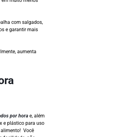
 — em muito menos
abalha com salgados,
os e garantir mais
palmente, aumenta
ora
ados por hora
e, além
ox e plástico para uso
o alimento! Você