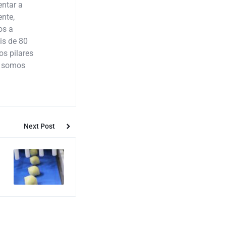
ntar a
nte,
os a
is de 80
os pilares
: somos
Next Post