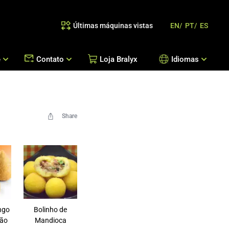
Últimas máquinas vistas
EN/
PT/
ES
e
Contato
Loja Bralyx
Idiomas
as
 Reposição de Peças / Orientação de Processos
Escritórios Bralyx
Entre em Contato
Share
Trabalhe Conosco
ngo
Bolinho de
jão
Mandioca