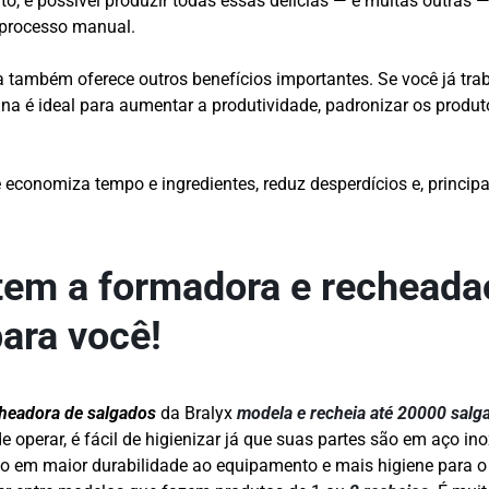
, é possível produzir todas essas delícias — e muitas outras
processo manual.
la também oferece outros benefícios importantes. Se você já tr
na é ideal para aumentar a produtividade, padronizar os produt
 economiza tempo e ingredientes, reduz desperdícios e, princi
 tem a formadora e recheada
para você!
headora de salgados
da Bralyx
modela e recheia até 20000 salg
de operar, é fácil de higienizar já que suas partes são em aço in
ndo em maior durabilidade ao equipamento e mais higiene para 