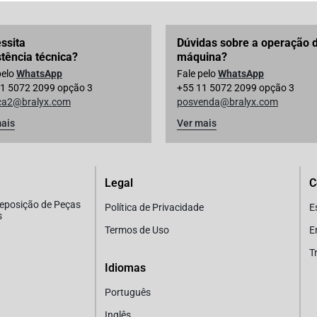
ssita
Dúvidas sobre a operação 
stência técnica?
máquina?
pelo
WhatsApp
Fale pelo
WhatsApp
1 5072 2099 opção 3
+55 11 5072 2099 opção 3
ica2@bralyx.com
posvenda@bralyx.com
ais
Ver mais
Legal
C
Reposição de Peças
Política de Privacidade
E
s
Termos de Uso
E
T
Idiomas
Português
Inglês