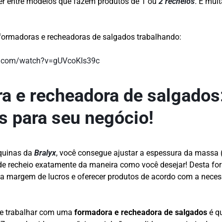
r entre modelos que fazem produtos de 1 ou
2 recheios
. É muit
formadoras e recheadoras de salgados trabalhando:
e.com/watch?v=gUVcoKIs39c
a e recheadora de salgados
s para seu negócio!
uinas da
Bralyx
, você consegue ajustar a espessura da massa
 de recheio exatamente da maneira como você desejar! Desta for
ua margem de lucros e oferecer produtos de acordo com a nece
 se trabalhar com uma
formadora e recheadora de salgados
é qu