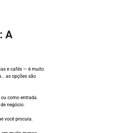
: A
ias e cafés — é muito
a… as opções são
l ou como entrada.
 de negócio.
e você procura.