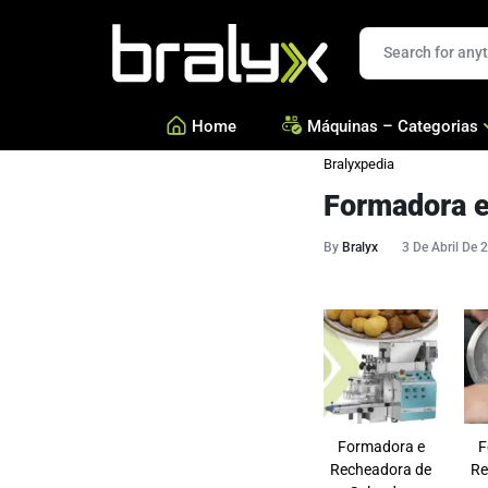
Bralyx
Home
Máquinas – Categorias
Bralyxpedia
Formadora e
—
Salgados, Coxinhas e Doc
—
Confeitarias e Biscoitos
By
Bralyx
3 De Abril De 
—
Esfihas, Pastéis e Massa 
—
Ver todas Categorias
Formadora e
F
Recheadora de
Re