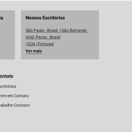
da
Nossos Escritórios
São Paulo - Brasil
|
São Bernardo -
Unid, Peças - Brasil
| EUA
|
Portugal
Ver mais
ontato
scritórios
ntre em Contato
rabalhe Conosco