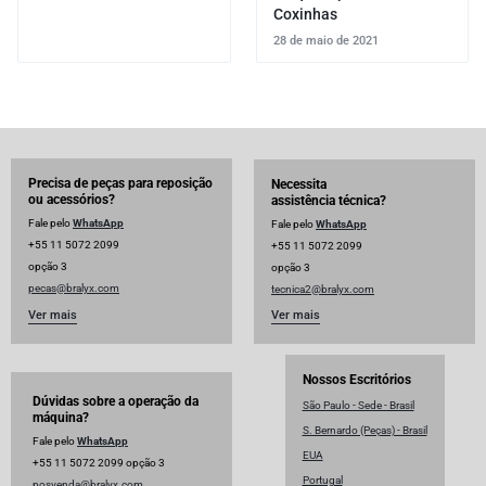
Coxinhas
28 de maio de 2021
Precisa de peças para reposição
Necessita
ou acessórios?
assistência técnica?
Fale pelo
WhatsApp
Fale pelo
WhatsApp
+55 11 5072 2099
+55 11 5072 2099
opção 3
opção 3
pecas@bralyx.com
tecnica2@bralyx.com
Ver mais
Ver mais
Nossos Escritórios
Dúvidas sobre a operação da
São Paulo - Sede - Brasil
máquina?
S. Bernardo (Peças) - Brasil
Fale pelo
WhatsApp
EUA
+55 11 5072 2099 opção 3
Portugal
posvenda@bralyx.com