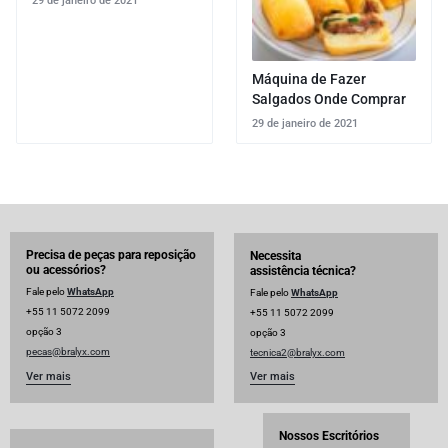
29 de janeiro de 2021
Máquina de Fazer
Salgados Onde Comprar
29 de janeiro de 2021
Precisa de peças para reposição
Necessita
ou acessórios?
assistência técnica?
Fale pelo
WhatsApp
Fale pelo
WhatsApp
+55 11 5072 2099
+55 11 5072 2099
opção 3
opção 3
pecas@bralyx.com
tecnica2@bralyx.com
Ver mais
Ver mais
Nossos Escritórios