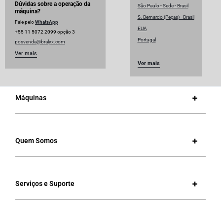
Dúvidas sobre a operação da
São Paulo - Sede - Brasil
máquina?
S. Bernardo (Peças) - Brasil
Fale pelo
WhatsApp
EUA
+55 11 5072 2099 opção 3
Portugal
posvenda@bralyx.com
Ver mais
Ver mais
Máquinas
Quem Somos
Serviços e Suporte