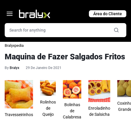
Cart
Bralyxpedia
Maquina de Fazer Salgados Fritos
By
Bralyx
29 De Janeiro De 2021
Rolinhos
Coxinh
Bolinhas
de
Enroladinho
Grand
de
Queijo
de Salsicha
Travesseirinhos
Calabresa