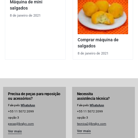
Máquina de mini
salgados
8 de janeiro de 2021
Comprar máquina de
salgados
8 de janeiro de 2021
Precisa de peças para reposição
Necessita
ou acessórios?
assistência técnica?
Fale pelo
WhatsApp
Fale pelo
WhatsApp
+55 11 5072 2099
+55 11 5072 2099
opção 3
opção 3
pecas@bralyx.com
tecnica2@bralyx.com
Ver mais
Ver mais