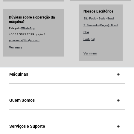
Nossos Escritórios
Dúvidas sobre a operação da
São Paulo - Sede - Brasil
máquina?
S. Bernardo (Peças) - Brasil
Fale pelo
WhatsApp
EUA
+55 11 5072 2099 opção 3
Portugal
posvenda@bralyx.com
Ver mais
Ver mais
Máquinas
Quem Somos
Serviços e Suporte