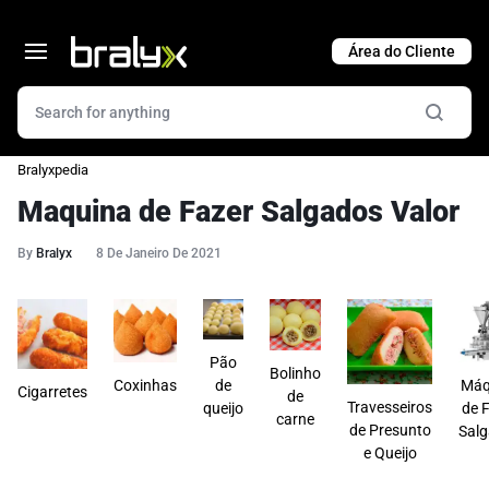
Cart
Bralyxpedia
Maquina de Fazer Salgados Valor
By
Bralyx
8 De Janeiro De 2021
Pão
Bolinho
Coxinhas
de
Máq
Cigarretes
de
Travesseiros
queijo
de 
carne
de Presunto
Sal
e Queijo