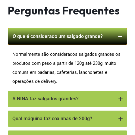
Perguntas Frequentes
O que é considerado um salgado grande?
Normalmente são considerados salgados grandes os
produtos com peso a partir de 120g até 230g, muito
comuns em padarias, cafeterias, lanchonetes e
operações de delivery.
A NINA faz salgados grandes?
Sim. A NINA pode produzir salgados de até 220g sem
Qual máquina faz coxinhas de 200g?
necessidade de adaptações, oferecendo uma solução
prática e acessível para quem deseja trabalhar com