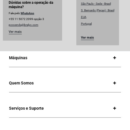
Dúvidas sobre a operação da
São Paulo - Sede - Brasil
máquina?
S. Bernardo (Peças) - Brasil
Fale pelo
WhatsApp
EUA
+55 11 5072 2099 opção 3
Portugal
posvenda@bralyx.com
Ver mais
Ver mais
Máquinas
Quem Somos
Serviços e Suporte