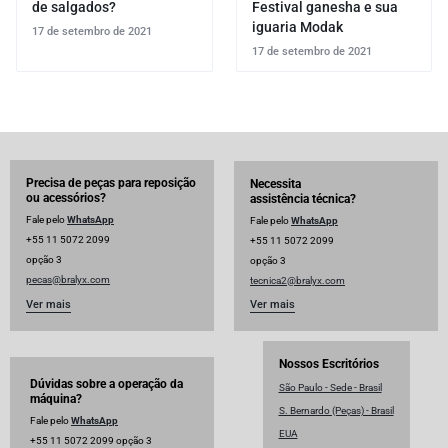
de salgados?
Festival ganesha e sua
iguaria Modak
17 de setembro de 2021
17 de setembro de 2021
Precisa de peças para reposição
Necessita
ou acessórios?
assistência técnica?
Fale pelo
WhatsApp
Fale pelo
WhatsApp
+55 11 5072 2099
+55 11 5072 2099
opção 3
opção 3
pecas@bralyx.com
tecnica2@bralyx.com
Ver mais
Ver mais
Nossos Escritórios
Dúvidas sobre a operação da
São Paulo - Sede - Brasil
máquina?
S. Bernardo (Peças) - Brasil
Fale pelo
WhatsApp
EUA
+55 11 5072 2099 opção 3