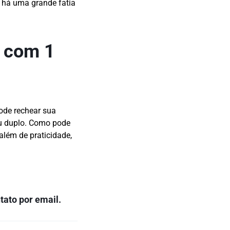
 há uma grande fatia
s com 1
ode rechear sua
u duplo. Como pode
além de praticidade,
tato por email.