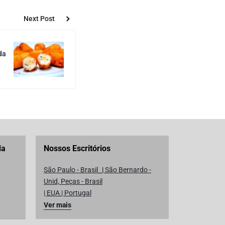
Next Post
da
da
Nossos Escritórios
São Paulo - Brasil
|
São Bernardo -
Unid, Peças - Brasil
| EUA
|
Portugal
Ver mais