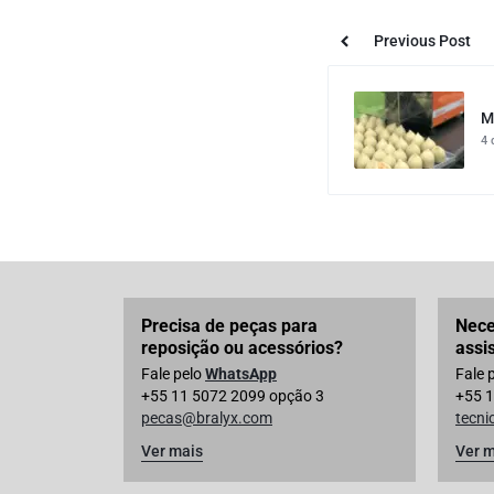
Previous Post
M
4 
Precisa de peças para
Nece
reposição ou acessórios?
assi
Fale pelo
WhatsApp
Fale 
+55 11 5072 2099 opção 3
+55 1
pecas@bralyx.com
tecn
Ver mais
Ver m