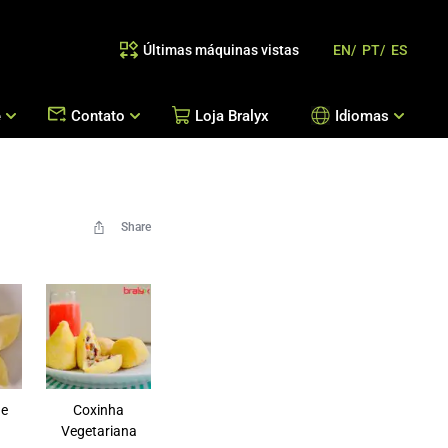
Últimas máquinas vistas
EN/
PT/
ES
e
Contato
Loja Bralyx
Idiomas
as
 Reposição de Peças / Orientação de Processos
Escritórios Bralyx
Entre em Contato
Share
Trabalhe Conosco
de
Coxinha
Vegetariana