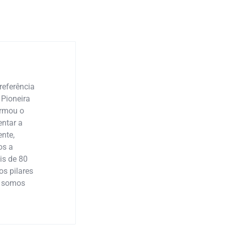
referência
 Pioneira
ormou o
ntar a
nte,
os a
is de 80
os pilares
: somos