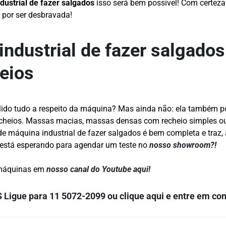
dustrial de fazer salgados
isso será bem possível! Com certeza
por ser desbravada!
industrial de fazer salgado
heios
 lido tudo a respeito da máquina? Mas ainda não: ela também p
cheios. Massas macias, massas densas com recheio simples o
 de máquina industrial de fazer salgados é bem completa e traz, 
 está esperando para agendar um teste no
nosso showroom?!
máquinas em
nosso canal do Youtube aqui!
S
Ligue para
11 5072-2099
ou
clique aqui
e entre em con