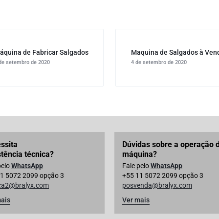
áquina de Fabricar Salgados
Maquina de Salgados à Ven
de setembro de 2020
4 de setembro de 2020
ssita
Dúvidas sobre a operação 
stência técnica?
máquina?
pelo
WhatsApp
Fale pelo
WhatsApp
1 5072 2099 opção 3
+55 11 5072 2099 opção 3
ica2@bralyx.com
posvenda@bralyx.com
ais
Ver mais