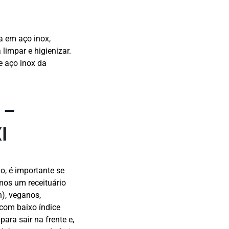
a em aço inox,
limpar e higienizar.
e aço inox da
 –
I
, é importante se
mos um receituário
), veganos,
com baixo índice
ra sair na frente e,