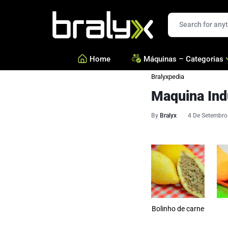
Bralyx
Home
Máquinas – Categorias
Bralyxpedia
Maquina Ind
—
Salgados, Coxinhas e Doc
—
Confeitarias e Biscoitos
By
Bralyx
4 De Setembro
—
Esfihas, Pastéis e Massa 
—
Ver todas Categorias
Bolinho de carne