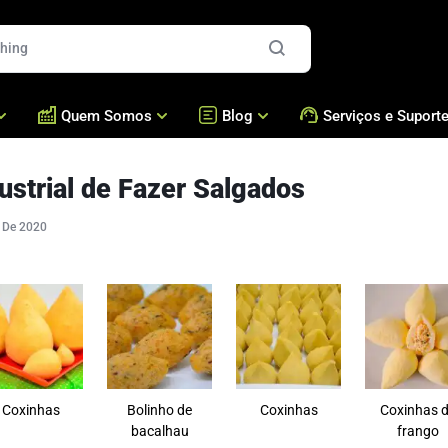
Quem Somos
Blog
Serviços e Suport
ustrial de Fazer Salgados
es
Quem Somos
Blog
Formadoras e Recheador
Assistência Técnica /
Presença Global
Bralyxpedia
Brigadeiros e Doces
Acessórios
 De 2020
Fresca
Nossos Números
Masseiras Cozedoras
Perguntas Frequentes
Cases
Fornos
Academia Bralyx
Nossas Máquinas
Empanadeiras
Nossa Produção
Fritadeiras
Coxinhas
Bolinho de
Coxinhas
Coxinhas 
bacalhau
frango