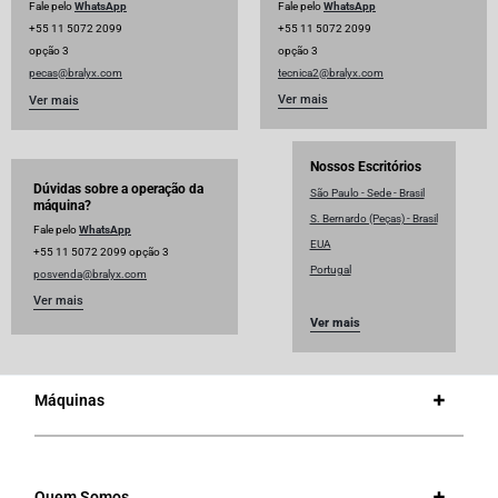
Fale pelo
WhatsApp
Fale pelo
WhatsApp
+55 11 5072 2099
+55 11 5072 2099
opção 3
opção 3
pecas@bralyx.com
tecnica2@bralyx.com
Ver mais
Ver mais
Nossos Escritórios
Dúvidas sobre a operação da
São Paulo - Sede - Brasil
máquina?
S. Bernardo (Peças) - Brasil
Fale pelo
WhatsApp
EUA
+55 11 5072 2099 opção 3
Portugal
posvenda@bralyx.com
Ver mais
Ver mais
Máquinas
Quem Somos