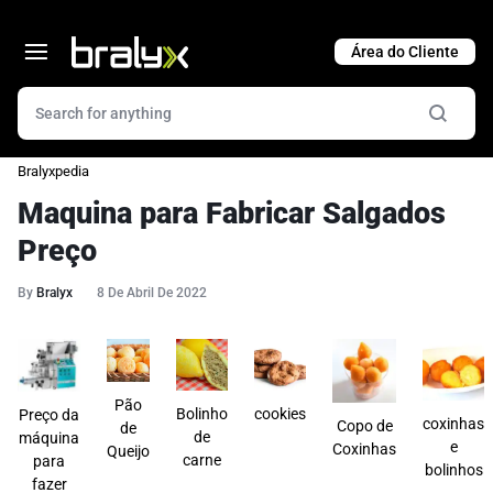
Cart
Bralyxpedia
Maquina para Fabricar Salgados
Preço
By
Bralyx
8 De Abril De 2022
Pão
Bolinho
cookies
Preço da
coxinhas
Copo de
de
de
máquina
e
Coxinhas
Queijo
carne
para
bolinhos
fazer