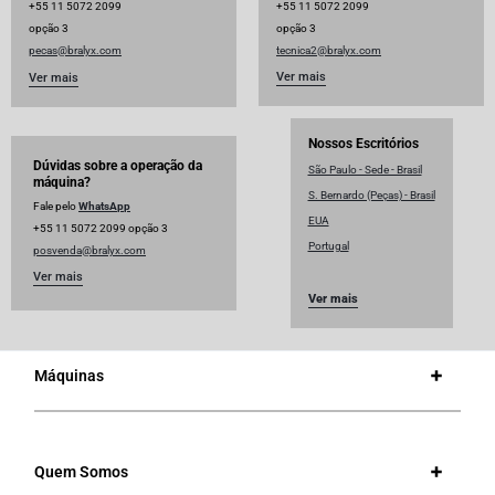
+55 11 5072 2099
+55 11 5072 2099
opção 3
opção 3
pecas@bralyx.com
tecnica2@bralyx.com
Ver mais
Ver mais
Nossos Escritórios
Dúvidas sobre a operação da
São Paulo - Sede - Brasil
máquina?
S. Bernardo (Peças) - Brasil
Fale pelo
WhatsApp
EUA
+55 11 5072 2099 opção 3
Portugal
posvenda@bralyx.com
Ver mais
Ver mais
Máquinas
Quem Somos