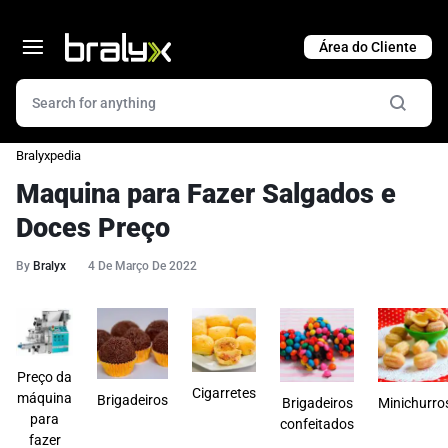
Cart
Bralyxpedia
Maquina para Fazer Salgados e
Doces Preço
By
Bralyx
4 De Março De 2022
Preço da
Cigarretes
máquina
Brigadeiros
Brigadeiros
Minichurro
para
confeitados
fazer