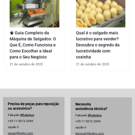
🧠 Guia Completo da
Qual é o salgado mais
Máquina de Salgados: O
lucrativo para vender?
Que É, Como Funciona e
Descubra o segredo da
Como Escolher a Ideal
lucratividade com
para o Seu Negócio
coxinha
21 de outubro de 2025
21 de outubro de 2025
Precisa de peças para reposição
Necessita
ou acessórios?
assistência técnica?
Fale pelo
WhatsApp
Fale pelo
WhatsApp
+55 11 5072 2099
+55 11 5072 2099
opção 3
opção 3
pecas@bralyx.com
tecnica2@bralyx.com