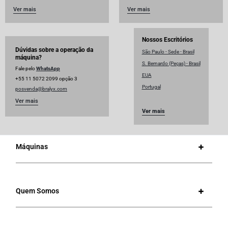
Ver mais
Ver mais
Nossos Escritórios
Dúvidas sobre a operação da
São Paulo - Sede - Brasil
máquina?
S. Bernardo (Peças) - Brasil
Fale pelo
WhatsApp
EUA
+55 11 5072 2099 opção 3
Portugal
posvenda@bralyx.com
Ver mais
Ver mais
Máquinas
Quem Somos