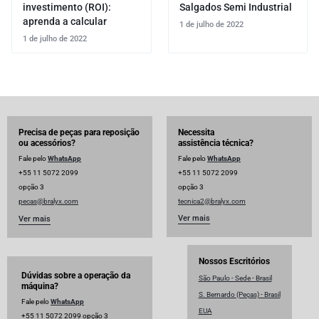
investimento (ROI):
Salgados Semi Industrial
aprenda a calcular
1 de julho de 2022
1 de julho de 2022
Precisa de peças para reposição
Necessita
ou acessórios?
assistência técnica?
Fale pelo
WhatsApp
Fale pelo
WhatsApp
+55 11 5072 2099
+55 11 5072 2099
opção 3
opção 3
pecas@bralyx.com
tecnica2@bralyx.com
Ver mais
Ver mais
Nossos Escritórios
Dúvidas sobre a operação da
São Paulo - Sede - Brasil
máquina?
S. Bernardo (Peças) - Brasil
Fale pelo
WhatsApp
EUA
+55 11 5072 2099 opção 3