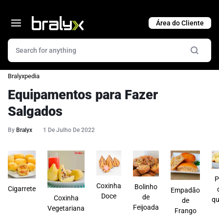
Cart
Bralyxpedia
Equipamentos para Fazer
Salgados
By
Bralyx
1 De Julho De 2022
P
Coxinha
Bolinho
Cigarrete
Empadão
Doce
de
Coxinha
qu
de
Feijoada
Vegetariana
Frango