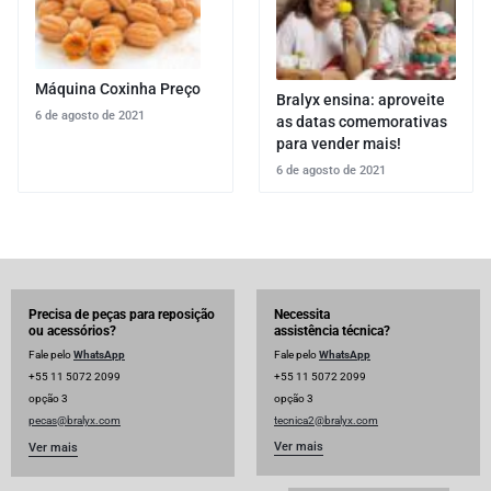
Máquina Coxinha Preço
Bralyx ensina: aproveite
6 de agosto de 2021
as datas comemorativas
para vender mais!
6 de agosto de 2021
Precisa de peças para reposição
Necessita
ou acessórios?
assistência técnica?
Fale pelo
WhatsApp
Fale pelo
WhatsApp
+55 11 5072 2099
+55 11 5072 2099
opção 3
opção 3
pecas@bralyx.com
tecnica2@bralyx.com
Ver mais
Ver mais