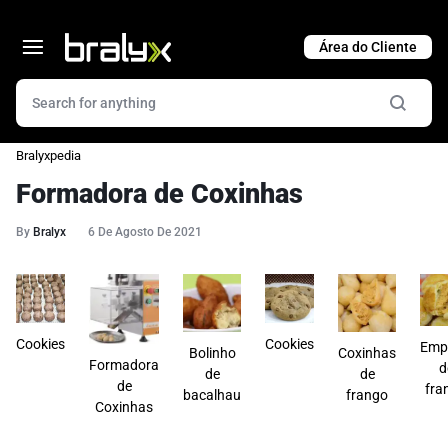
Cart
Bralyxpedia
Formadora de Coxinhas
By
Bralyx
6 De Agosto De 2021
Cookies
Cookies
Emp
Bolinho
Coxinhas
Formadora
d
de
de
de
fra
bacalhau
frango
Coxinhas