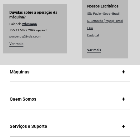
Nossos Escritórios
Dúvidas sobre a operação da
São Paulo - Sede - Brasil
máquina?
S. Bernardo (Peças) - Brasil
Fale pelo
WhatsApp
EUA
+55 11 5072 2099 opção 3
Portugal
posvenda@bralyx.com
Ver mais
Ver mais
Máquinas
Quem Somos
Serviços e Suporte