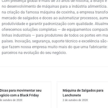
Com presença global e mais de 35 anos de história, a Bralyx é 
no desenvolvimento de máquinas para a indústria alimentícia.
na criação da famosa máquina de coxinha, a empresa transf
mercado de salgados e doces ao automatizar processos, aume
produtividade e garantir padronização com qualidade. Atualme
oferecemos soluções completas — de equipamentos compact
linhas industriais — para produtores de todos os portes em ma
países. Inovação, segurança, suporte técnico e excelência são 
que fazem nossa empresa muito mais do que uma fabricante
parceiros na evolução do seu negócio.
 Dicas para movimentar seu
Máquina de Salgados para
egócio com a Black Friday
Lanchonete
de outubro de 2020
2 de outubro de 2020