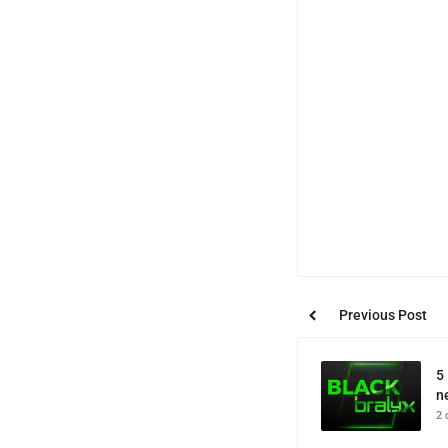
Previous Post
5
n
2 