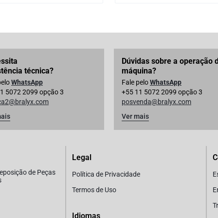
ssita
Dúvidas sobre a operação 
stência técnica?
máquina?
pelo
WhatsApp
Fale pelo
WhatsApp
1 5072 2099 opção 3
+55 11 5072 2099 opção 3
ica2@bralyx.com
posvenda@bralyx.com
ais
Ver mais
Legal
C
Reposição de Peças
Política de Privacidade
E
s
Termos de Uso
E
T
Idiomas