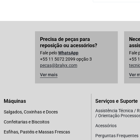
Precisa de peças para
Nece
reposição ou acessórios?
assi
Fale pelo
WhatsApp
Fale 
+55 11 5072 2099 opção 3
+55 1
pecas@bralyx.com
tecn
Ver mais
Ver m
Máquinas
Serviços e Suporte
Assistência Técnica / 
Salgados, Coxinhas e Doces
/ Orientação Processo
Confeitarias e Biscoitos
Acessórios
Esfihas, Pastéis e Massas Frescas
Perguntas Frequentes