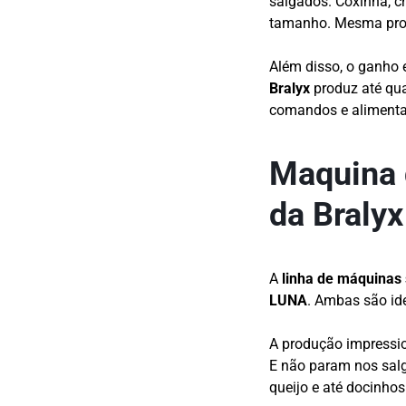
salgados. Coxinha, c
tamanho. Mesma prop
Além disso, o ganho
Bralyx
produz até qua
comandos e aliment
Maquina 
da Braly
A
linha de máquinas 
LUNA
. Ambas são id
A produção impressio
E não param nos salg
queijo e até docinhos