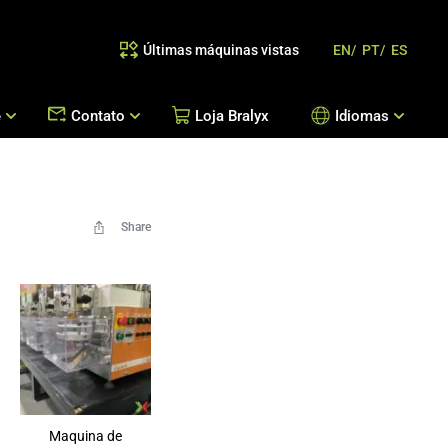
Últimas máquinas vistas
EN/
PT/
ES
e
Contato
Loja Bralyx
Idiomas
as
 Reposição de Peças / Orientação de Processos
Escritórios Bralyx
Entre em Contato
Share
Trabalhe Conosco
Maquina de