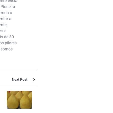
referência
 Pioneira
ormou o
ntar a
nte,
os a
is de 80
os pilares
: somos
Next Post