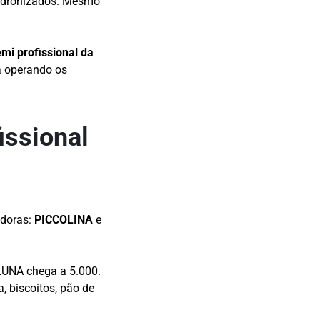
 padronizados. Mesmo
mi profissional da
a operando os
issional
adoras:
PICCOLINA
e
LUNA chega a 5.000.
 biscoitos, pão de