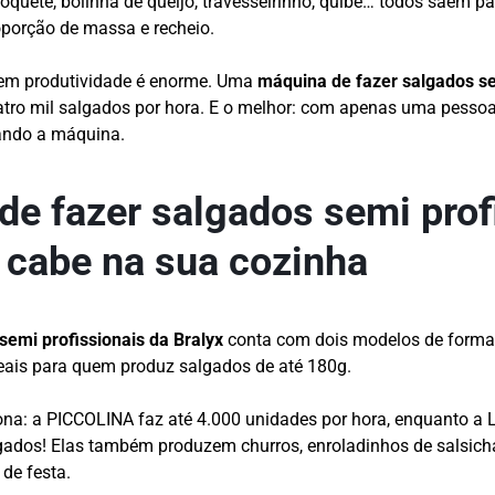
roquete, bolinha de queijo, travesseirinho, quibe… todos saem
orção de massa e recheio.
 em produtividade é enorme. Uma
máquina de fazer salgados se
tro mil salgados por hora. E o melhor: com apenas uma pesso
ando a máquina.
de fazer salgados semi prof
x cabe na sua cozinha
semi profissionais da Bralyx
conta com dois modelos de form
eais para quem produz salgados de até 180g.
na: a PICCOLINA faz até 4.000 unidades por hora, enquanto a 
ados! Elas também produzem churros, enroladinhos de salsicha,
 de festa.