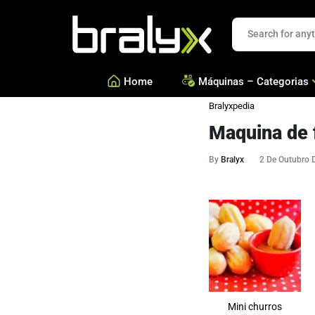
Bralyx
Home
Máquinas – Categorias
Bralyxpedia
Maquina de 
—
Salgados, Coxinhas e Doc
—
Confeitarias e Biscoitos
By
Bralyx
2 De Outubro 
—
Esfihas, Pastéis e Massa 
—
Ver todas Categorias
Mini churros