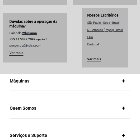
Nossos Escritórios
Dúvidas sobre a operação da
São Paulo - Sede - Brasil
máquina?
S. Bernardo (Peças) - Brasil
Fale pelo
WhatsApp
EUA
+55 11 5072 2099 opção 3
Portugal
posvenda@bralyx.com
Ver mais
Ver mais
Máquinas
Quem Somos
Serviços e Suporte