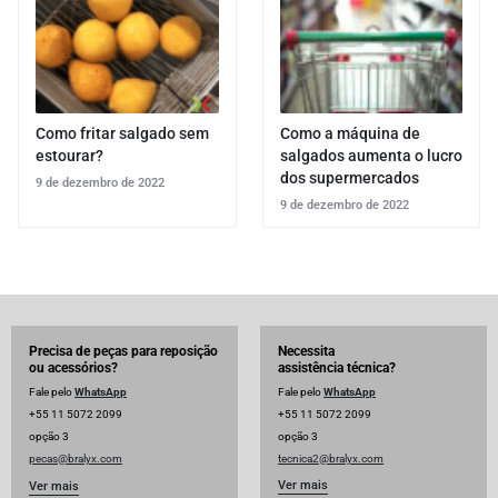
Como fritar salgado sem
Como a máquina de
estourar?
salgados aumenta o lucro
dos supermercados
9 de dezembro de 2022
9 de dezembro de 2022
Precisa de peças para reposição
Necessita
ou acessórios?
assistência técnica?
Fale pelo
WhatsApp
Fale pelo
WhatsApp
+55 11 5072 2099
+55 11 5072 2099
opção 3
opção 3
pecas@bralyx.com
tecnica2@bralyx.com
Ver mais
Ver mais