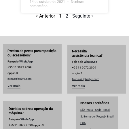
14 de outubro de 2021
Nenhum
comentário
« Anterior
1
2
Seguinte »
Precisa de peças para reposição
Necessita
ou acessórios?
assistência técnica?
Fale pelo
WhatsApp
Fale pelo
WhatsApp
+55 11 5072 2099
+55 11 5072 2099
opção 3
opção 3
pecas@bralyx.com
tecnica2@bralyx.com
Ver mais
Ver mais
Nossos Escritórios
Dúvidas sobre a operação da
São Paulo - Sede - Brasil
máquina?
S. Bernardo (Peças) - Brasil
Fale pelo
WhatsApp
EUA
+55 11 5072 2099 opção 3