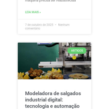
máquina precisa ser reabastecida
LEIA MAIS »
7 de outubro de 2025
Nenhum
comentário
ARTIGOS
Modeladora de salgados
industrial digital:
tecnologia e automação