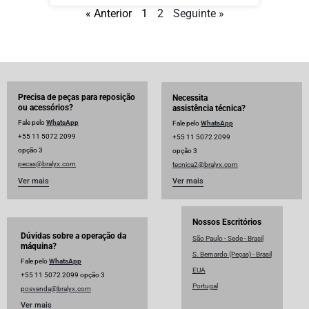
« Anterior
1
2
Seguinte »
Precisa de peças para reposição
Necessita
ou acessórios?
assistência técnica?
Fale pelo
WhatsApp
Fale pelo
WhatsApp
+55 11 5072 2099
+55 11 5072 2099
opção 3
opção 3
pecas@bralyx.com
tecnica2@bralyx.com
Ver mais
Ver mais
Nossos Escritórios
Dúvidas sobre a operação da
São Paulo - Sede - Brasil
máquina?
S. Bernardo (Peças) - Brasil
Fale pelo
WhatsApp
EUA
+55 11 5072 2099 opção 3
Portugal
posvenda@bralyx.com
Ver mais