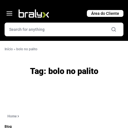
Cart
Início
»
bolo no palito
Tag:
bolo no palito
Home
Blog