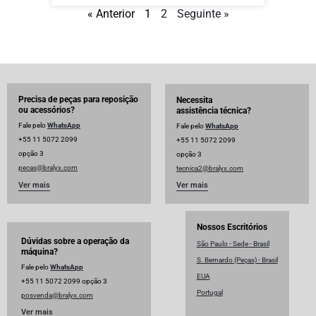
« Anterior
1
2
Seguinte »
Precisa de peças para reposição
Necessita
ou acessórios?
assistência técnica?
Fale pelo
WhatsApp
Fale pelo
WhatsApp
+55 11 5072 2099
+55 11 5072 2099
opção 3
opção 3
pecas@bralyx.com
tecnica2@bralyx.com
Ver mais
Ver mais
Nossos Escritórios
Dúvidas sobre a operação da
São Paulo - Sede - Brasil
máquina?
S. Bernardo (Peças) - Brasil
Fale pelo
WhatsApp
EUA
+55 11 5072 2099 opção 3
Portugal
posvenda@bralyx.com
Ver mais