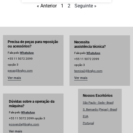
« Anterior
1
2
Seguinte »
Precisa de peças para reposição
Necessita
ou acessórios?
assistência técnica?
Fale pelo
WhatsApp
Fale pelo
WhatsApp
+55 11 5072 2099
+55 11 5072 2099
opção 3
opção 3
pecas@bralyx.com
tecnica2@bralyx.com
Ver mais
Ver mais
Nossos Escritórios
Dúvidas sobre a operação da
São Paulo - Sede - Brasil
máquina?
S. Bernardo (Peças) - Brasil
Fale pelo
WhatsApp
EUA
+55 11 5072 2099 opção 3
Portugal
posvenda@bralyx.com
Ver mais