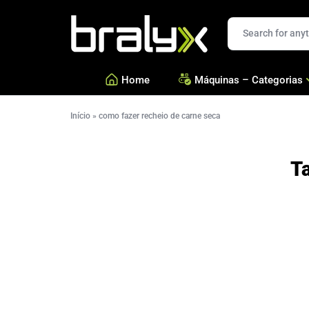
Bralyx
Home
Máquinas – Categorias
Início
»
como fazer recheio de carne seca
—
Salgados, Coxinhas e Doc
—
Confeitarias e Biscoitos
T
—
Esfihas, Pastéis e Massa 
—
Ver todas Categorias