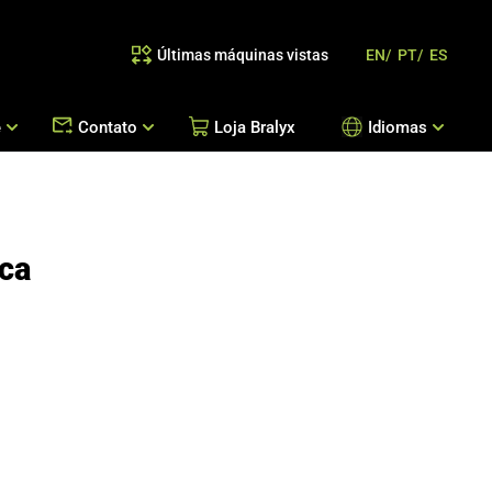
Últimas máquinas vistas
EN/
PT/
ES
e
Contato
Loja Bralyx
Idiomas
as
 Reposição de Peças / Orientação de Processos
Escritórios Bralyx
Entre em Contato
eca
Trabalhe Conosco