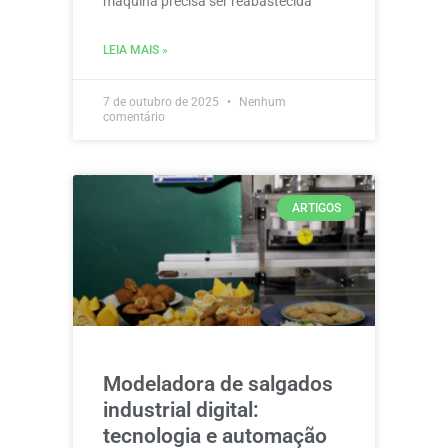
máquina precisa ser reabastecida
LEIA MAIS »
7 de outubro de 2025
Nenhum
comentário
ARTIGOS
Modeladora de salgados
industrial digital:
tecnologia e automação