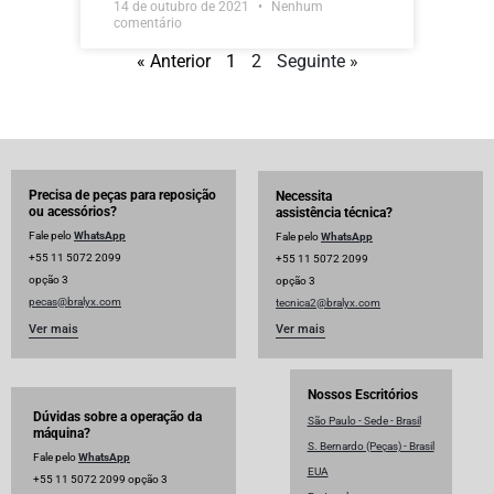
14 de outubro de 2021
Nenhum
comentário
« Anterior
1
2
Seguinte »
Precisa de peças para reposição
Necessita
ou acessórios?
assistência técnica?
Fale pelo
WhatsApp
Fale pelo
WhatsApp
+55 11 5072 2099
+55 11 5072 2099
opção 3
opção 3
pecas@bralyx.com
tecnica2@bralyx.com
Ver mais
Ver mais
Nossos Escritórios
Dúvidas sobre a operação da
São Paulo - Sede - Brasil
máquina?
S. Bernardo (Peças) - Brasil
Fale pelo
WhatsApp
EUA
+55 11 5072 2099 opção 3