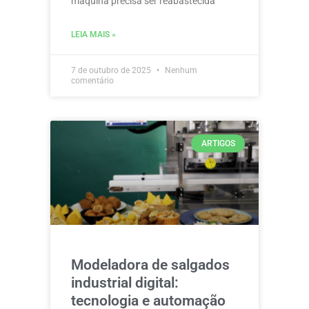
máquina precisa ser reabastecida
LEIA MAIS »
7 de outubro de 2025
Nenhum
comentário
ARTIGOS
Modeladora de salgados
industrial digital:
tecnologia e automação