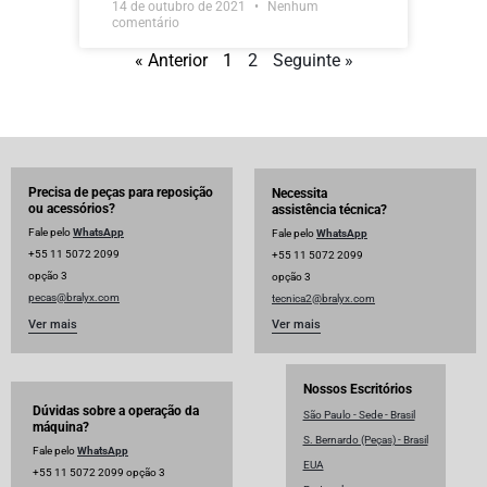
14 de outubro de 2021
Nenhum
comentário
« Anterior
1
2
Seguinte »
Precisa de peças para reposição
Necessita
ou acessórios?
assistência técnica?
Fale pelo
WhatsApp
Fale pelo
WhatsApp
+55 11 5072 2099
+55 11 5072 2099
opção 3
opção 3
pecas@bralyx.com
tecnica2@bralyx.com
Ver mais
Ver mais
Nossos Escritórios
Dúvidas sobre a operação da
São Paulo - Sede - Brasil
máquina?
S. Bernardo (Peças) - Brasil
Fale pelo
WhatsApp
EUA
+55 11 5072 2099 opção 3