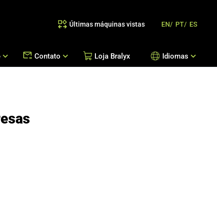
Últimas máquinas vistas
EN/
PT/
ES
e
Contato
Loja Bralyx
Idiomas
as
 Reposição de Peças / Orientação de Processos
Escritórios Bralyx
Entre em Contato
resas
Trabalhe Conosco