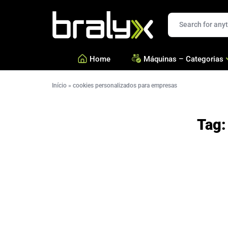
Bralyx
Home
Máquinas – Categorias
Início
»
cookies personalizados para empresas
—
Salgados, Coxinhas e Doc
—
Confeitarias e Biscoitos
Tag
—
Esfihas, Pastéis e Massa 
—
Ver todas Categorias