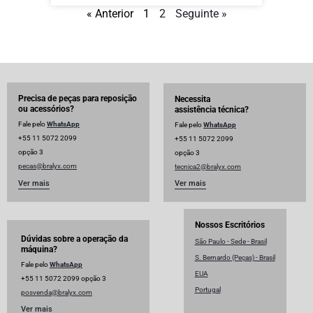
« Anterior
1
2
Seguinte »
Precisa de peças para reposição
Necessita
ou acessórios?
assistência técnica?
Fale pelo
WhatsApp
Fale pelo
WhatsApp
+55 11 5072 2099
+55 11 5072 2099
opção 3
opção 3
pecas@bralyx.com
tecnica2@bralyx.com
Ver mais
Ver mais
Nossos Escritórios
Dúvidas sobre a operação da
São Paulo - Sede - Brasil
máquina?
S. Bernardo (Peças) - Brasil
Fale pelo
WhatsApp
EUA
+55 11 5072 2099 opção 3
Portugal
posvenda@bralyx.com
Ver mais