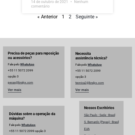
14 de outubro de 2021
Nenhum
comentário
« Anterior
1
2
Seguinte »
Precisa de peças para reposição
Necessita
ou acessórios?
assistência técnica?
Fale pelo
WhatsApp
Fale pelo
WhatsApp
+55 11 5072 2099
+55 11 5072 2099
opção 3
opção 3
pecas@bralyx.com
tecnica2@bralyx.com
Ver mais
Ver mais
Nossos Escritórios
Dúvidas sobre a operação da
São Paulo - Sede - Brasil
máquina?
S. Bernardo (Peças) - Brasil
Fale pelo
WhatsApp
EUA
+55 11 5072 2099 opção 3