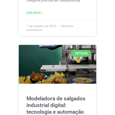
máquina precisa ser reabastecida
LEIA MAIS »
7 de outubro de 2025
Nenhum
comentário
ARTIGOS
Modeladora de salgados
industrial digital:
tecnologia e automação